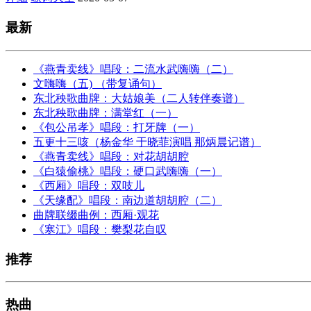
最新
《燕青卖线》唱段：二流水武嗨嗨（二）
文嗨嗨（五) （带复诵句）
东北秧歌曲牌：大姑娘美（二人转伴奏谱）
东北秧歌曲牌：满堂红（一）
《包公吊孝》唱段：打牙牌（一）
五更十三咳（杨金华 于晓菲演唱 那炳晨记谱）
《燕青卖线》唱段：对花胡胡腔
《白猿偷桃》唱段：硬口武嗨嗨（一）
《西厢》唱段：双吱儿
《天缘配》唱段：南边道胡胡腔（二）
曲牌联缀曲例：西厢·观花
《寒江》唱段：樊梨花自叹
推荐
热曲