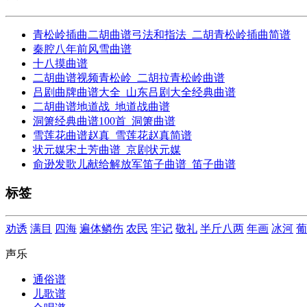
青松岭插曲二胡曲谱弓法和指法_二胡青松岭插曲简谱
秦腔八年前风雪曲谱
十八摸曲谱
二胡曲谱视频青松岭_二胡拉青松岭曲谱
吕剧曲牌曲谱大全_山东吕剧大全经典曲谱
二胡曲谱地道战_地道战曲谱
洞箫经典曲谱100首_洞箫曲谱
雪莲花曲谱赵真_雪莲花赵真简谱
状元媒宋土芳曲谱_京剧状元媒
俞逊发歌儿献给解放军笛子曲谱_笛子曲谱
标签
劝诱
满目
四海
遍体鳞伤
农民
牢记
敬礼
半斤八两
年画
冰河
葡
声乐
通俗谱
儿歌谱