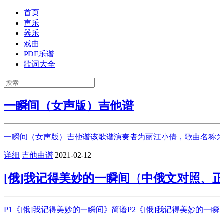
首页
声乐
器乐
戏曲
PDF乐谱
歌词大全
一瞬间（女声版）吉他谱
一瞬间（女声版）吉他谱该歌谱演奏者为丽江小倩，歌曲名称为
详细
吉他曲谱
2021-02-12
[俄]我记得美妙的一瞬间（中俄文对照、
P1《[俄]我记得美妙的一瞬间》简谱P2《[俄]我记得美妙的一瞬