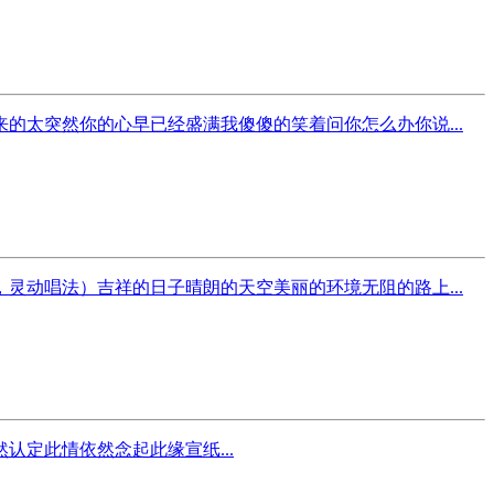
太突然你的心早已经盛满我傻傻的笑着问你怎么办你说...
动唱法）吉祥的日子晴朗的天空美丽的环境无阻的路上...
定此情­依然念起此缘­宣纸...