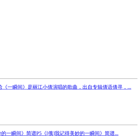
一瞬间》是丽江小倩演唱的歌曲，出自专辑倩语倩寻，...
的一瞬间》简谱P5《[俄]我记得美妙的一瞬间》简谱...