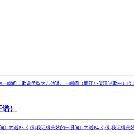
一瞬间，歌谱类型为吉他谱。一瞬间（丽江小倩演唱歌曲）哈哈《
正谱）
间》简谱P3《[俄]我记得美妙的一瞬间》简谱P4《[俄]我记得美妙