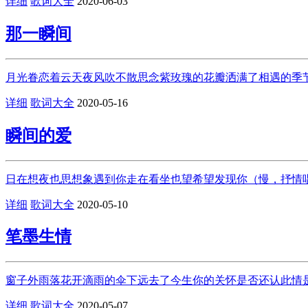
详细
歌词大全
2020-06-03
那一瞬间
月光眷恋着云天夜风吹不散思念紫玫瑰的花瓣洒满了相遇的季节
详细
歌词大全
2020-05-16
瞬间的爱
日在想夜也思想象遇到你走在看坐也望希望发现你（慢，抒情唱
详细
歌词大全
2020-05-10
笔墨生情
窗子外雨落花开­滴雨的伞下远去了今生你的关怀­是否还认此情­是
详细
歌词大全
2020-05-07