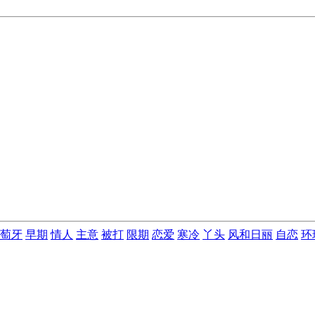
萄牙
早期
情人
主意
被打
限期
恋爱
寒冷
丫头
风和日丽
自恋
环