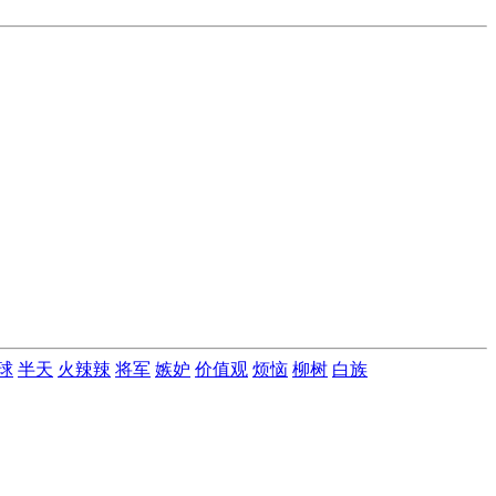
球
半天
火辣辣
将军
嫉妒
价值观
烦恼
柳树
白族