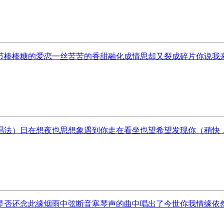
棒棒糖的爱恋一丝苦苦的香甜融化成情思却又裂成碎片你说我来的
法）日在想夜也思想象遇到你走在看坐也望希望发现你（稍快，灵
否还念此缘­烟雨中弦断音寒­琴声的曲中唱出了今世你我情缘­依然认