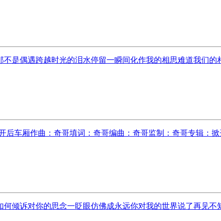
不是偶遇跨越时光的泪水停留一瞬间化作我的相思难道我们的相恋
开后车厢作曲：奇哥填词：奇哥编曲：奇哥监制：奇哥专辑：掀开后
何倾诉对你的思念一眨眼仿佛成永远你对我的世界说了再见不知道