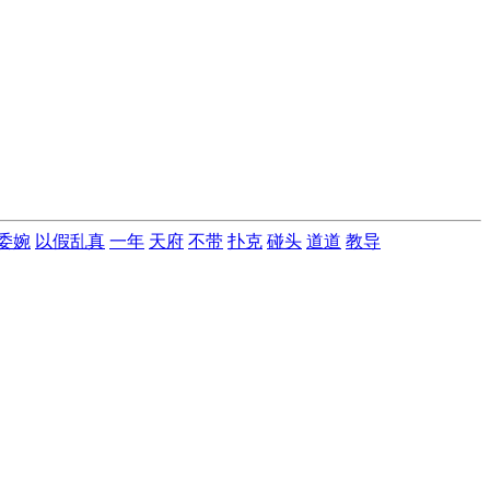
委婉
以假乱真
一年
天府
不带
扑克
碰头
道道
教导