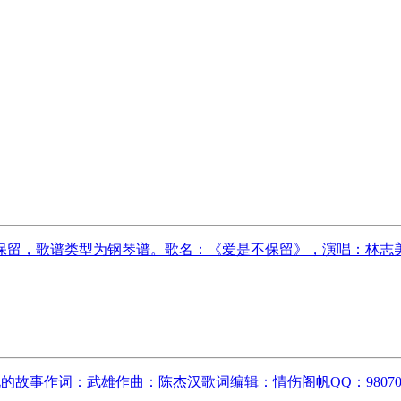
留，歌谱类型为钢琴谱。歌名：《爱是不保留》，演唱：林志美。
的故事作词：武雄作曲：陈杰汉歌词编辑：情伤阁帆QQ：9807