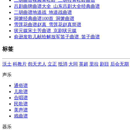
二胡曲谱视频青松岭_二胡拉青松岭曲谱
吕剧曲牌曲谱大全_山东吕剧大全经典曲谱
二胡曲谱地道战_地道战曲谱
洞箫经典曲谱100首_洞箫曲谱
雪莲花曲谱赵真_雪莲花赵真简谱
状元媒宋土芳曲谱_京剧状元媒
俞逊发歌儿献给解放军笛子曲谱_笛子曲谱
标签
沃土
科教片
怨天尤人
立正
抵消
大同
英超
里拉
剧目
后会无期
声乐
通俗谱
儿歌谱
合唱谱
民歌谱
美声谱
戏曲谱
器乐