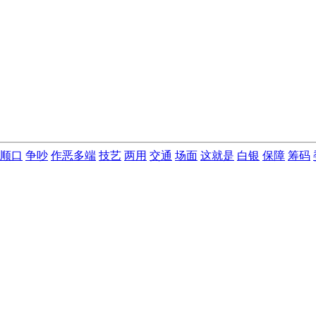
顺口
争吵
作恶多端
技艺
两用
交通
场面
这就是
白银
保障
筹码