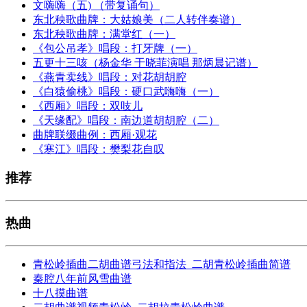
文嗨嗨（五) （带复诵句）
东北秧歌曲牌：大姑娘美（二人转伴奏谱）
东北秧歌曲牌：满堂红（一）
《包公吊孝》唱段：打牙牌（一）
五更十三咳（杨金华 于晓菲演唱 那炳晨记谱）
《燕青卖线》唱段：对花胡胡腔
《白猿偷桃》唱段：硬口武嗨嗨（一）
《西厢》唱段：双吱儿
《天缘配》唱段：南边道胡胡腔（二）
曲牌联缀曲例：西厢·观花
《寒江》唱段：樊梨花自叹
推荐
热曲
青松岭插曲二胡曲谱弓法和指法_二胡青松岭插曲简谱
秦腔八年前风雪曲谱
十八摸曲谱