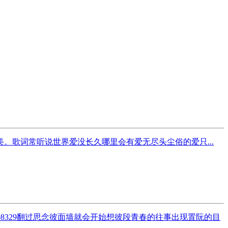
歌词常听说世界爱没长久哪里会有爱无尽头尘俗的爱只...
08329翻过思念彼面墙就会开始想彼段青春的往事出现置阮的目