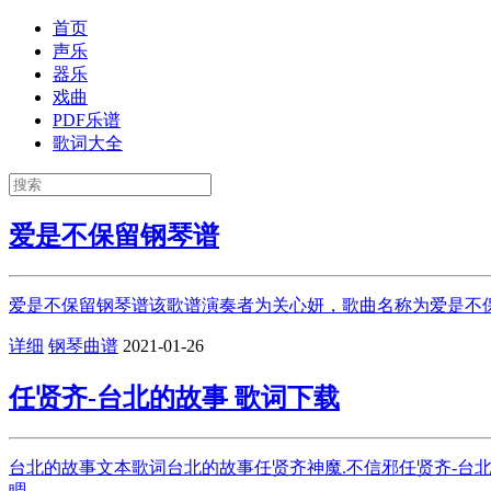
首页
声乐
器乐
戏曲
PDF乐谱
歌词大全
爱是不保留钢琴谱
爱是不保留钢琴谱该歌谱演奏者为关心妍，歌曲名称为爱是不保
详细
钢琴曲谱
2021-01-26
任贤齐-台北的故事 歌词下载
台北的故事文本歌词台北的故事任贤齐神魔.不信邪任贤齐-台北
睭...