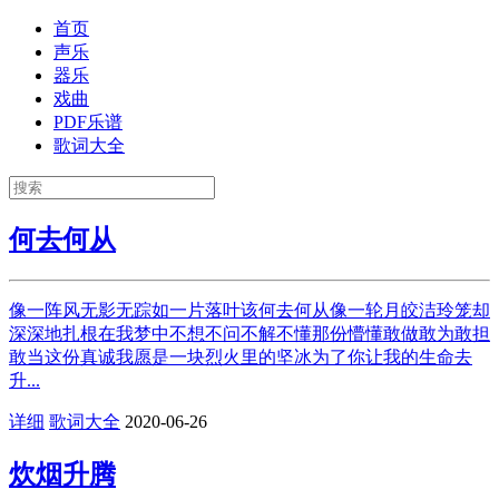
首页
声乐
器乐
戏曲
PDF乐谱
歌词大全
何去何从
像一阵风无影无踪如一片落叶该何去何从像一轮月皎洁玲笼却
深深地扎根在我梦中不想不问不解不懂那份懵懂敢做敢为敢担
敢当这份真诚我愿是一块烈火里的坚冰为了你让我的生命去
升...
详细
歌词大全
2020-06-26
炊烟升腾