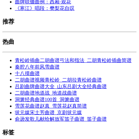
曲牌联缀曲例：西厢·观花
《寒江》唱段：樊梨花自叹
推荐
热曲
青松岭插曲二胡曲谱弓法和指法_二胡青松岭插曲简谱
秦腔八年前风雪曲谱
十八摸曲谱
二胡曲谱视频青松岭_二胡拉青松岭曲谱
吕剧曲牌曲谱大全_山东吕剧大全经典曲谱
二胡曲谱地道战_地道战曲谱
洞箫经典曲谱100首_洞箫曲谱
雪莲花曲谱赵真_雪莲花赵真简谱
状元媒宋土芳曲谱_京剧状元媒
俞逊发歌儿献给解放军笛子曲谱_笛子曲谱
标签