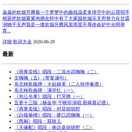
袅袅的炊烟升腾着一个梦梦中的曲线温柔多情空中的云霞招手
相迎把炊烟紧紧地拥在怀中有了大家园炊烟乐无穷努力化甘霖
润物于无声我是一缕炊烟升腾风里雨里不辱使命炉中光明孕
育...
详细
歌词大全
2020-06-20
最新
《燕青卖线》唱段：二流水武嗨嗨（二）
文嗨嗨（五) （带复诵句）
东北秧歌曲牌：大姑娘美（二人转伴奏谱）
东北秧歌曲牌：满堂红（一）
《包公吊孝》唱段：打牙牌（一）
五更十三咳（杨金华 于晓菲演唱 那炳晨记谱）
《燕青卖线》唱段：对花胡胡腔
《白猿偷桃》唱段：硬口武嗨嗨（一）
《西厢》唱段：双吱儿
《天缘配》唱段：南边道胡胡腔（二）