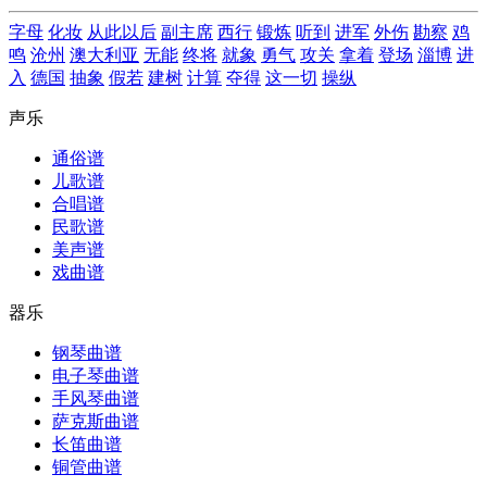
字母
化妆
从此以后
副主席
西行
锻炼
听到
进军
外伤
勘察
鸡
鸣
沧州
澳大利亚
无能
终将
就象
勇气
攻关
拿着
登场
淄博
进
入
德国
抽象
假若
建树
计算
夺得
这一切
操纵
声乐
通俗谱
儿歌谱
合唱谱
民歌谱
美声谱
戏曲谱
器乐
钢琴曲谱
电子琴曲谱
手风琴曲谱
萨克斯曲谱
长笛曲谱
铜管曲谱