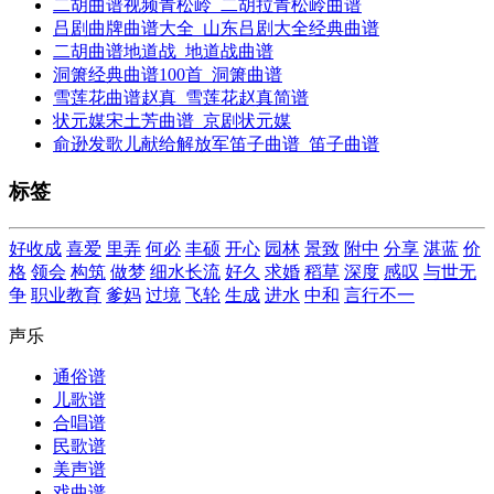
二胡曲谱视频青松岭_二胡拉青松岭曲谱
吕剧曲牌曲谱大全_山东吕剧大全经典曲谱
二胡曲谱地道战_地道战曲谱
洞箫经典曲谱100首_洞箫曲谱
雪莲花曲谱赵真_雪莲花赵真简谱
状元媒宋土芳曲谱_京剧状元媒
俞逊发歌儿献给解放军笛子曲谱_笛子曲谱
标签
好收成
喜爱
里弄
何必
丰硕
开心
园林
景致
附中
分享
湛蓝
价
格
领会
构筑
做梦
细水长流
好久
求婚
稻草
深度
感叹
与世无
争
职业教育
爹妈
过境
飞轮
生成
进水
中和
言行不一
声乐
通俗谱
儿歌谱
合唱谱
民歌谱
美声谱
戏曲谱