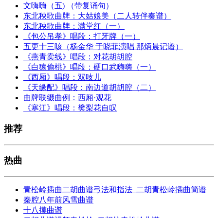
文嗨嗨（五) （带复诵句）
东北秧歌曲牌：大姑娘美（二人转伴奏谱）
东北秧歌曲牌：满堂红（一）
《包公吊孝》唱段：打牙牌（一）
五更十三咳（杨金华 于晓菲演唱 那炳晨记谱）
《燕青卖线》唱段：对花胡胡腔
《白猿偷桃》唱段：硬口武嗨嗨（一）
《西厢》唱段：双吱儿
《天缘配》唱段：南边道胡胡腔（二）
曲牌联缀曲例：西厢·观花
《寒江》唱段：樊梨花自叹
推荐
热曲
青松岭插曲二胡曲谱弓法和指法_二胡青松岭插曲简谱
秦腔八年前风雪曲谱
十八摸曲谱