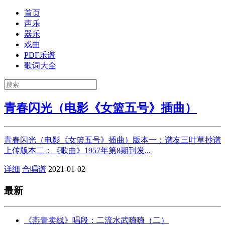
首页
声乐
器乐
戏曲
PDF乐谱
歌词大全
青春闪光（电影《女篮五号》插曲）
青春闪光（电影《女篮五号》插曲）版本一：谱友三叶草抄谱
上传版本二：《歌曲》1957年第8期刊发...
详细
合唱谱
2021-01-02
最新
《燕青卖线》唱段：二流水武嗨嗨（二）