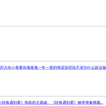
热烈大街小巷看玫瑰摇曳一年一度的情谊深切说不清为什么就当做时
转角遇到爱》电影的主题曲。《转角遇到爱》钢琴弹奏视频...