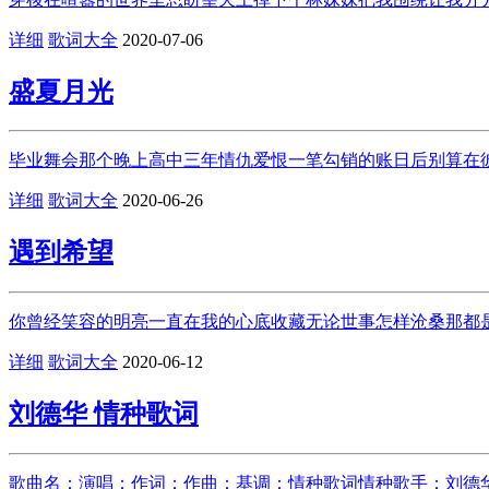
详细
歌词大全
2020-07-06
盛夏月光
毕业舞会那个晚上高中三年情仇爱恨一笔勾销的账日后别算在彼
详细
歌词大全
2020-06-26
遇到希望
你曾经笑容的明亮一直在我的心底收藏无论世事怎样沧桑那都是
详细
歌词大全
2020-06-12
刘德华 情种歌词
歌曲名：演唱：作词：作曲：基调：情种歌词情种歌手：刘德华