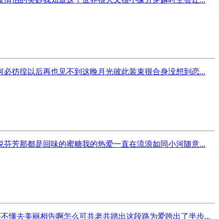
彷徨以后再也见不到这晚月光彼此装束很合身没想到恋...
芳那都是回味的蜜糖我的热爱一直在流浪如同小河随意...
不懂去美丽相告啊怎么可共老共踏出这段路为爱跨出了半步...