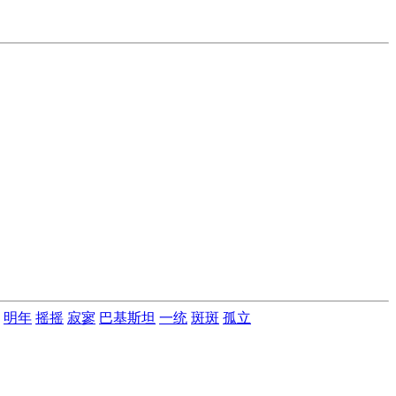
明年
摇摇
寂寥
巴基斯坦
一统
斑斑
孤立