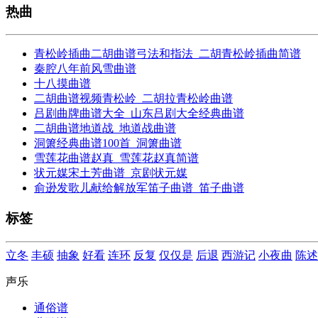
热曲
青松岭插曲二胡曲谱弓法和指法_二胡青松岭插曲简谱
秦腔八年前风雪曲谱
十八摸曲谱
二胡曲谱视频青松岭_二胡拉青松岭曲谱
吕剧曲牌曲谱大全_山东吕剧大全经典曲谱
二胡曲谱地道战_地道战曲谱
洞箫经典曲谱100首_洞箫曲谱
雪莲花曲谱赵真_雪莲花赵真简谱
状元媒宋土芳曲谱_京剧状元媒
俞逊发歌儿献给解放军笛子曲谱_笛子曲谱
标签
立冬
丰硕
抽象
好看
连环
反复
仅仅是
后退
西游记
小夜曲
陈述
声乐
通俗谱