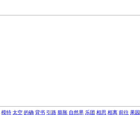
模特
太空
的确
背书
引路
膨胀
自然界
乐团
相思
相离
前往
果园