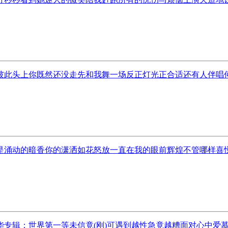
此头上你既然还没走先和我舞一场反正灯光正合适还有人伴唱何必
涌动的暗香你的潇洒如花怒放一直在我的眼前辉煌不管哪样喜悦芬
专辑：世界第一等未信竟(刚)可遇到越性急竟越糟面对心中爱慕