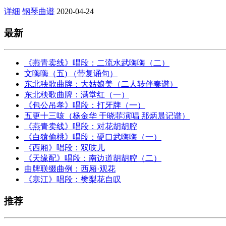
详细
钢琴曲谱
2020-04-24
最新
《燕青卖线》唱段：二流水武嗨嗨（二）
文嗨嗨（五) （带复诵句）
东北秧歌曲牌：大姑娘美（二人转伴奏谱）
东北秧歌曲牌：满堂红（一）
《包公吊孝》唱段：打牙牌（一）
五更十三咳（杨金华 于晓菲演唱 那炳晨记谱）
《燕青卖线》唱段：对花胡胡腔
《白猿偷桃》唱段：硬口武嗨嗨（一）
《西厢》唱段：双吱儿
《天缘配》唱段：南边道胡胡腔（二）
曲牌联缀曲例：西厢·观花
《寒江》唱段：樊梨花自叹
推荐