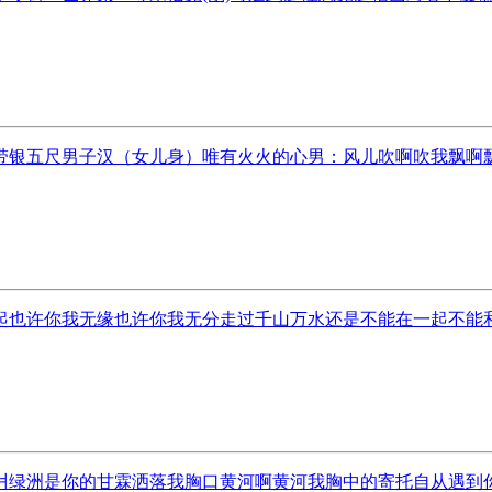
银五尺男子汉（女儿身）唯有火火的心男：风儿吹啊吹我飘啊飘无
也许你我无缘也许你我无分走过千山万水还是不能在一起不能和你
绿洲是你的甘霖洒落我胸口黄河啊黄河我胸中的寄托自从遇到你我