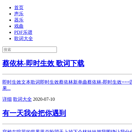
首页
声乐
器乐
戏曲
PDF乐谱
歌词大全
蔡依林-即时生效 歌词下载
即时生效文本歌词即时生效蔡依林新单曲蔡依林-即时生效===
果...
详细
歌词大全
2020-07-10
有一天我会把你遇到
穿梭在喧嚣的世界里总盼望天上掉下个林妹妹把我围绕让我分分