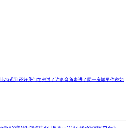
以丘比特迟到还好我们在兜过了许多弯角走进了同一座城堡你说如
侣的美妙我知道这个世界很大又很小缘分穿越时空会让...