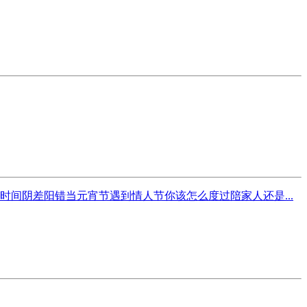
间阴差阳错当元宵节遇到情人节你该怎么度过陪家人还是...