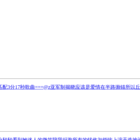
匹配3分17秒歌曲===@z亚军制揭晓应该是爱情在半路抛锚所
秒秒看到她迷人的微笑陪我赶跑所有的忧伤与烦恼上演天造地设情