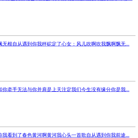
根自从遇到你我秤砣定了心女：风儿吹啊吹我飘啊飘无...
牵手无法与你并肩是上天注定我们今生没有缘分你是我...
看到了春色黄河啊黄河我心头一首歌自从遇到你我前途...