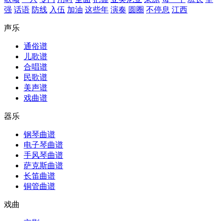
强
话语
防线
入伍
加油
这些年
演奏
圆圈
不停息
江西
声乐
通俗谱
儿歌谱
合唱谱
民歌谱
美声谱
戏曲谱
器乐
钢琴曲谱
电子琴曲谱
手风琴曲谱
萨克斯曲谱
长笛曲谱
铜管曲谱
戏曲