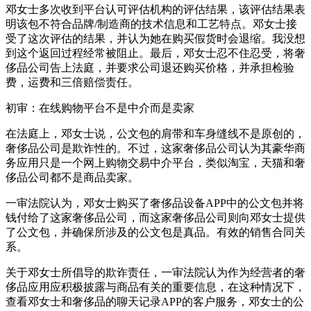
邓女士多次收到平台认可评估机构的评估结果，该评估结果表
明该包不符合品牌/制造商的技术信息和工艺特点。邓女士接
受了这次评估的结果，并认为她在购买假货时会退缩。我没想
到这个返回过程经常被阻止。最后，邓女士忍不住忍受，将奢
侈品公司告上法庭，并要求公司退还购买价格，并承担检验
费，运费和三倍赔偿责任。
初审：在线购物平台不是中介而是卖家
在法庭上，邓女士说，公文包的肩带和车身缝线不是原创的，
奢侈品公司是欺诈性的。不过，这家奢侈品公司认为其豪华商
务应用只是一个网上购物交易中介平台，类似淘宝，天猫和奢
侈品公司都不是商品卖家。
一审法院认为，邓女士购买了奢侈品设备APP中的公文包并将
钱付给了这家奢侈品公司，而这家奢侈品公司则向邓女士提供
了公文包，并确保所涉及的公文包是真品。有效的销售合同关
系。
关于邓女士所倡导的欺诈责任，一审法院认为作为经营者的奢
侈品应用应积极披露与商品有关的重要信息，在这种情况下，
查看邓女士和奢侈品的聊天记录APP的客户服务，邓女士的公