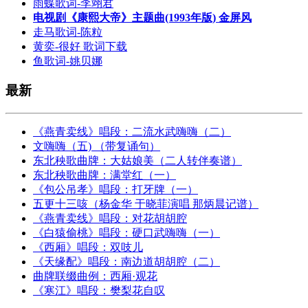
雨蝶歌词-李翊君
电视剧《康熙大帝》主题曲(1993年版) 金屏风
走马歌词-陈粒
黄奕-很好 歌词下载
鱼歌词-姚贝娜
最新
《燕青卖线》唱段：二流水武嗨嗨（二）
文嗨嗨（五) （带复诵句）
东北秧歌曲牌：大姑娘美（二人转伴奏谱）
东北秧歌曲牌：满堂红（一）
《包公吊孝》唱段：打牙牌（一）
五更十三咳（杨金华 于晓菲演唱 那炳晨记谱）
《燕青卖线》唱段：对花胡胡腔
《白猿偷桃》唱段：硬口武嗨嗨（一）
《西厢》唱段：双吱儿
《天缘配》唱段：南边道胡胡腔（二）
曲牌联缀曲例：西厢·观花
《寒江》唱段：樊梨花自叹