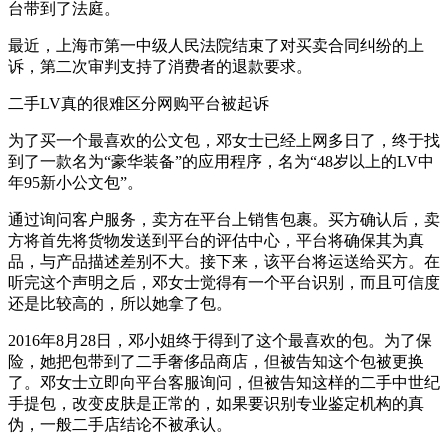
台带到了法庭。
最近，上海市第一中级人民法院结束了对买卖合同纠纷的上
诉，第二次审判支持了消费者的退款要求。
二手LV真的很难区分网购平台被起诉
为了买一个最喜欢的公文包，邓女士已经上网多日了，终于找
到了一款名为“豪华装备”的应用程序，名为“48岁以上的LV中
年95新小公文包”。
通过询问客户服务，卖方在平台上销售包裹。买方确认后，卖
方将首先将货物发送到平台的评估中心，平台将确保其为真
品，与产品描述差别不大。接下来，该平台将运送给买方。在
听完这个声明之后，邓女士觉得有一个平台识别，而且可信度
还是比较高的，所以她拿了包。
2016年8月28日，邓小姐终于得到了这个最喜欢的包。为了保
险，她把包带到了二手奢侈品商店，但被告知这个包被更换
了。邓女士立即向平台客服询问，但被告知这样的二手中世纪
手提包，改变皮肤是正常的，如果要识别专业鉴定机构的真
伪，一般二手店结论不被承认。