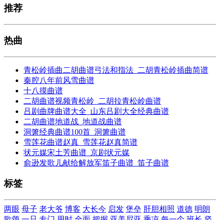
推荐
热曲
青松岭插曲二胡曲谱弓法和指法_二胡青松岭插曲简谱
秦腔八年前风雪曲谱
十八摸曲谱
二胡曲谱视频青松岭_二胡拉青松岭曲谱
吕剧曲牌曲谱大全_山东吕剧大全经典曲谱
二胡曲谱地道战_地道战曲谱
洞箫经典曲谱100首_洞箫曲谱
雪莲花曲谱赵真_雪莲花赵真简谱
状元媒宋土芳曲谱_京剧状元媒
俞逊发歌儿献给解放军笛子曲谱_笛子曲谱
标签
两眼
母子
老大爷
博客
大长今
启发
堡垒
肝胆相照
道德
明朗
歌颂
一只
专门
用时
全面
把握
亚美尼亚
乘凉
每一个
班长
坚