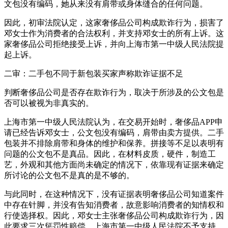
文包没有编码，她从来没有肩带或身体缝合的任何问题。
因此，初审法院认定，这家奢侈品公司构成欺诈行为，损害了
邓女士作为消费者的合法权利，并支持邓女士的所有上诉。这
家奢侈品公司拒绝接受上诉，并向上海市第一中级人民法院提
起上诉。
二审：二手包不同于新包装买家声称欺诈证据不足
判断奢侈品公司是否存在欺诈行为，取决于所涉及的公文包是
否可以被视为非真实的。
上海市第一中级人民法院认为，在交易开始时，奢侈品APP申
请已经告诉邓女士，公文包没有编码，肩带由卖方提供。二手
包装并不排除肩带和身体的维护和保养。拼接等不足以表明有
问题的公文包不是真品。因此，在材料皮质，硬件，制造工
艺，外观和其他方面尚未确定的情况下，依靠现有证据来确定
所讨论的公文包不是真的是不够的。
与此同时，在这种情况下，没有证据表明奢侈品公司知道案件
中存在针脚，并没有告知消费者，故意影响消费者的知情权和
行使选择权。因此，邓女士主张奢侈品公司构成欺诈行为，因
此要求三次惩罚性赔偿。上海市第一中级人民法院不予支持。