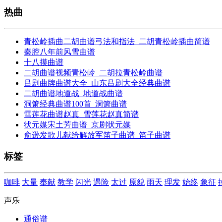
热曲
青松岭插曲二胡曲谱弓法和指法_二胡青松岭插曲简谱
秦腔八年前风雪曲谱
十八摸曲谱
二胡曲谱视频青松岭_二胡拉青松岭曲谱
吕剧曲牌曲谱大全_山东吕剧大全经典曲谱
二胡曲谱地道战_地道战曲谱
洞箫经典曲谱100首_洞箫曲谱
雪莲花曲谱赵真_雪莲花赵真简谱
状元媒宋土芳曲谱_京剧状元媒
俞逊发歌儿献给解放军笛子曲谱_笛子曲谱
标签
咖啡
大量
奉献
教学
闪光
遇险
太过
原貌
雨天
理发
始终
象征
声乐
通俗谱