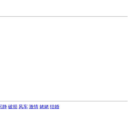
沉静
破损
风车
激情
姥姥
结婚