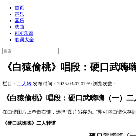
首页
声乐
器乐
戏曲
PDF乐谱
歌词大全
《白猿偷桃》唱段：硬口武嗨
栏目：
二人转
发布时间：2025-03-07 07:59
浏览次数：
《白猿偷桃》唱段：硬口武嗨嗨（一）二
在曲谱图片上单击右键，选择“图片另存为...”即可将曲谱保
《硬口武嗨嗨》二人转谱