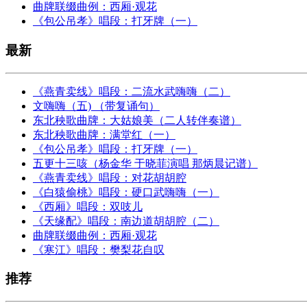
曲牌联缀曲例：西厢·观花
《包公吊孝》唱段：打牙牌（一）
最新
《燕青卖线》唱段：二流水武嗨嗨（二）
文嗨嗨（五) （带复诵句）
东北秧歌曲牌：大姑娘美（二人转伴奏谱）
东北秧歌曲牌：满堂红（一）
《包公吊孝》唱段：打牙牌（一）
五更十三咳（杨金华 于晓菲演唱 那炳晨记谱）
《燕青卖线》唱段：对花胡胡腔
《白猿偷桃》唱段：硬口武嗨嗨（一）
《西厢》唱段：双吱儿
《天缘配》唱段：南边道胡胡腔（二）
曲牌联缀曲例：西厢·观花
《寒江》唱段：樊梨花自叹
推荐