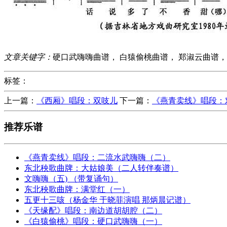
文章关键字：
硬口武嗨嗨曲谱， 白猿偷桃曲谱， 郑淑云曲谱，
标签：
上一篇：
《西厢》唱段：双吱儿
下一篇：
《燕青卖线》唱段：
推荐乐谱
《燕青卖线》唱段：二流水武嗨嗨（二）
东北秧歌曲牌：大姑娘美（二人转伴奏谱）
文嗨嗨（五) （带复诵句）
东北秧歌曲牌：满堂红（一）
五更十三咳（杨金华 于晓菲演唱 那炳晨记谱）
《天缘配》唱段：南边道胡胡腔（二）
《白猿偷桃》唱段：硬口武嗨嗨（一）