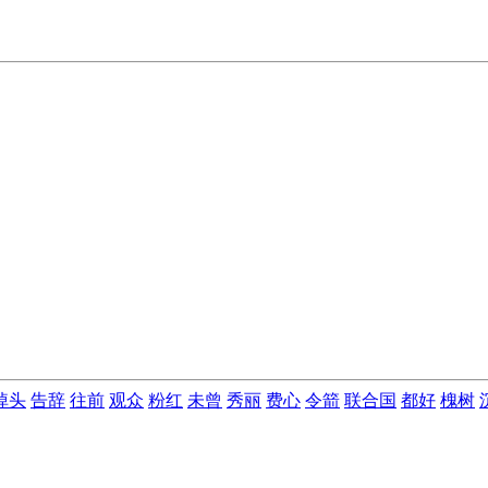
掉头
告辞
往前
观众
粉红
未曾
秀丽
费心
令箭
联合国
都好
槐树