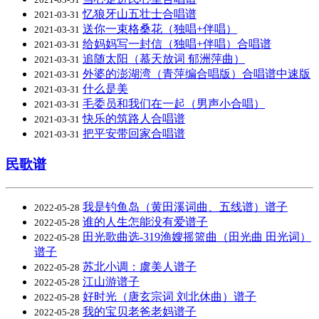
忆狼牙山五壮士合唱谱
2021-03-31
送你一束格桑花（独唱+伴唱）
2021-03-31
给妈妈写一封信（独唱+伴唱）合唱谱
2021-03-31
追随太阳（慕天放词 郁洲萍曲）
2021-03-31
外婆的澎湖湾（青萍编合唱版）合唱谱中速版
2021-03-31
什么是美
2021-03-31
毛委员和我们在一起（男声小合唱）
2021-03-31
快乐的筑路人合唱谱
2021-03-31
把平安带回家合唱谱
2021-03-31
民歌谱
我是钓鱼岛（黄田溪词曲、五线谱）谱子
2022-05-28
谁的人生怎能没有爱谱子
2022-05-28
田光歌曲选-319渔嫂摇篮曲（田光曲 田光词）
2022-05-28
谱子
苏北小调：虞美人谱子
2022-05-28
江山游谱子
2022-05-28
好时光（唐玄宗词 刘北休曲）谱子
2022-05-28
我的宝贝老爸老妈谱子
2022-05-28