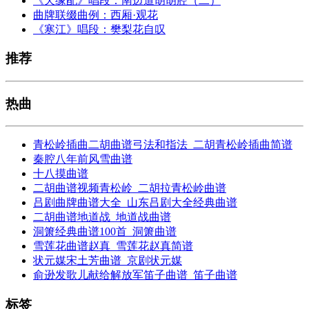
《天缘配》唱段：南边道胡胡腔（二）
曲牌联缀曲例：西厢·观花
《寒江》唱段：樊梨花自叹
推荐
热曲
青松岭插曲二胡曲谱弓法和指法_二胡青松岭插曲简谱
秦腔八年前风雪曲谱
十八摸曲谱
二胡曲谱视频青松岭_二胡拉青松岭曲谱
吕剧曲牌曲谱大全_山东吕剧大全经典曲谱
二胡曲谱地道战_地道战曲谱
洞箫经典曲谱100首_洞箫曲谱
雪莲花曲谱赵真_雪莲花赵真简谱
状元媒宋土芳曲谱_京剧状元媒
俞逊发歌儿献给解放军笛子曲谱_笛子曲谱
标签