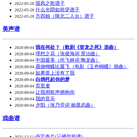
国风之歌谱子
2022-05-28
什么光阴如箭穿谱子
2022-05-28
方四姐（陕北二人台）谱子
2022-05-28
美声谱
我在何处？（歌剧《贺龙之死》选曲）
2020-09-04
理想之花（张俊海词 景治曲）
2020-09-04
中国最美（尚飞林词 陶龙曲）
2020-09-04
愿做蝴蝶比翼飞（电影《玉色蝴蝶》插曲）
2020-09-04
如果世上没有了我
2020-09-04
白鸽托起你的梦
2020-09-04
页里麦
2020-09-04
让我用歌声拥抱你
2020-09-04
我的音乐
2020-09-04
夕阳（张乃堂词 杨显武曲）
2020-09-04
戏曲谱
夺宝奇兵(三桶架鼓谱)
2021-12-11