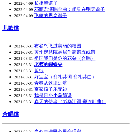
长相望谱子
2022-04-09
邓丽君演唱金曲：相见在明天谱子
2022-04-09
飞舞的思念谱子
2022-04-09
儿歌谱
布谷鸟飞过美丽的校园
2021-03-31
黄州定慧院寓居作简谱五线谱
2021-03-31
祖国我们是你的花朵（合唱）
2021-03-31
老师的蝴蝶夹
2021-03-31
剪纸
2021-03-31
好宝宝（俞礼荪词 俞礼荪曲）
2021-03-31
青春从这里远航
2021-03-31
京家孩子乐无边
2021-03-31
我是只小小鸟简谱
2021-03-31
春天的使者（彭华江词 郑连叶曲）
2021-03-31
合唱谱
当心走进民心里合唱谱
2021-03-31