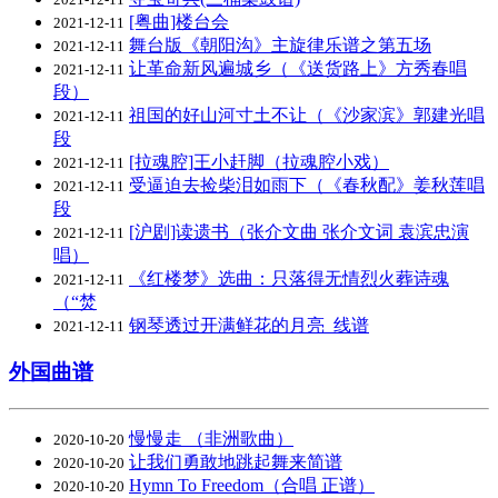
[粤曲]楼台会
2021-12-11
舞台版《朝阳沟》主旋律乐谱之第五场
2021-12-11
让革命新风遍城乡（《送货路上》方秀春唱
2021-12-11
段）
祖国的好山河寸土不让（《沙家滨》郭建光唱
2021-12-11
段
[拉魂腔]王小赶脚（拉魂腔小戏）
2021-12-11
受逼迫去捡柴泪如雨下（《春秋配》姜秋莲唱
2021-12-11
段
[沪剧]读遗书（张介文曲 张介文词 袁滨忠演
2021-12-11
唱）
《红楼梦》选曲：只落得无情烈火葬诗魂
2021-12-11
（“焚
钢琴透过开满鲜花的月亮_线谱
2021-12-11
外国曲谱
慢慢走 （非洲歌曲）
2020-10-20
让我们勇敢地跳起舞来简谱
2020-10-20
Hymn To Freedom（合唱 正谱）
2020-10-20