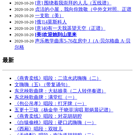
[意] 围绕着我崇拜的人儿（五线谱）
2020-10-20
贞洁的小屋，我向你致敬（中外文对照、正谱
2020-10-20
一支歌（美）
2020-10-20
[俄]14莫斯科人
2020-10-20
[意]40有一天我遥望天空（正谱）
2020-10-20
[美]欢迎她到山里来
2020-10-20
声乐教学曲库5-76在房中 J（A·贝尔格曲 A·贝
2020-10-20
尔格
最新
《燕青卖线》唱段：二流水武嗨嗨（二）
文嗨嗨（五) （带复诵句）
东北秧歌曲牌：大姑娘美（二人转伴奏谱）
东北秧歌曲牌：满堂红（一）
《包公吊孝》唱段：打牙牌（一）
五更十三咳（杨金华 于晓菲演唱 那炳晨记谱）
《燕青卖线》唱段：对花胡胡腔
《白猿偷桃》唱段：硬口武嗨嗨（一）
《西厢》唱段：双吱儿