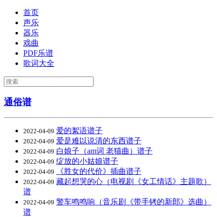
首页
声乐
器乐
戏曲
PDF乐谱
歌词大全
通俗谱
爱的絮语谱子
2022-04-09
爱是难以说清的东西谱子
2022-04-09
白娘子（am词 老猫曲）谱子
2022-04-09
绽放的小姑娘谱子
2022-04-09
《胜女的代价》插曲谱子
2022-04-09
藏起想哭的心（电视剧《女工情话》主题歌）
2022-04-09
谱
警车鸣鸣响（音乐剧《带手铐的新郎》选曲）
2022-04-09
谱