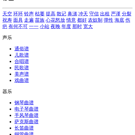
天空
环环
铃声
枯萎
提高
散记
鼻涕
冲天
守信
出租
严谨
分裂
祝寿
面具
走遍
苗族
心花怒放
情意
都好
农奴制
弹性
海底
伤
疤
有何不可
一一
小站
夜晚
年度
那时
宽大
声乐
通俗谱
儿歌谱
合唱谱
民歌谱
美声谱
戏曲谱
器乐
钢琴曲谱
电子琴曲谱
手风琴曲谱
萨克斯曲谱
长笛曲谱
铜管曲谱