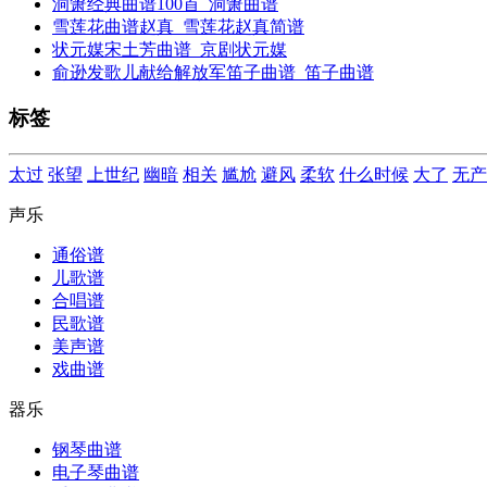
洞箫经典曲谱100首_洞箫曲谱
雪莲花曲谱赵真_雪莲花赵真简谱
状元媒宋土芳曲谱_京剧状元媒
俞逊发歌儿献给解放军笛子曲谱_笛子曲谱
标签
太过
张望
上世纪
幽暗
相关
尴尬
避风
柔软
什么时候
大了
无产
声乐
通俗谱
儿歌谱
合唱谱
民歌谱
美声谱
戏曲谱
器乐
钢琴曲谱
电子琴曲谱