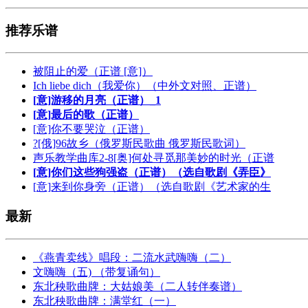
推荐乐谱
被阻止的爱（正谱 [意]）
Ich liebe dich（我爱你）（中外文对照、正谱）
[意]游移的月亮（正谱）_1
[意]最后的歌（正谱）
[意]你不要哭泣（正谱）
?[俄]96故乡（俄罗斯民歌曲 俄罗斯民歌词）
声乐教学曲库2-8[奥]何处寻觅那美妙的时光（正谱
[意]你们这些狗强盗（正谱）（选自歌剧《弄臣》
[意]来到你身旁（正谱）（选自歌剧《艺术家的生
最新
《燕青卖线》唱段：二流水武嗨嗨（二）
文嗨嗨（五) （带复诵句）
东北秧歌曲牌：大姑娘美（二人转伴奏谱）
东北秧歌曲牌：满堂红（一）