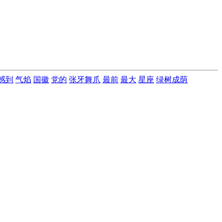
感到
气焰
国徽
党的
张牙舞爪
最前
最大
星座
绿树成荫