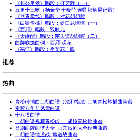
《包公吊孝》唱段：打牙牌（一）
五更十三咳（杨金华 于晓菲演唱 那炳晨记谱）
《燕青卖线》唱段：对花胡胡腔
《白猿偷桃》唱段：硬口武嗨嗨（一）
《西厢》唱段：双吱儿
《天缘配》唱段：南边道胡胡腔（二）
曲牌联缀曲例：西厢·观花
《寒江》唱段：樊梨花自叹
推荐
热曲
青松岭插曲二胡曲谱弓法和指法_二胡青松岭插曲简谱
秦腔八年前风雪曲谱
十八摸曲谱
二胡曲谱视频青松岭_二胡拉青松岭曲谱
吕剧曲牌曲谱大全_山东吕剧大全经典曲谱
二胡曲谱地道战_地道战曲谱