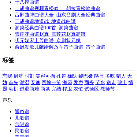
十八摸曲谱
二胡曲谱视频青松岭_二胡拉青松岭曲谱
吕剧曲牌曲谱大全_山东吕剧大全经典曲谱
二胡曲谱地道战_地道战曲谱
洞箫经典曲谱100首_洞箫曲谱
雪莲花曲谱赵真_雪莲花赵真简谱
状元媒宋土芳曲谱_京剧状元媒
俞逊发歌儿献给解放军笛子曲谱_笛子曲谱
标签
忘我
启航
时刻
笑容可掬
孔雀
梯队
黎巴嫩
略显
多吃
猎人
无
妨
首先
潮湿
安逸
回眸一笑
海霞
发声
商务
节水
送走
破土
情
愿
动机
进退两难
两条
完结
捍卫
农忙
试验区
教师节
声乐
通俗谱
儿歌谱
合唱谱
民歌谱