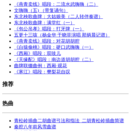
《燕青卖线》唱段：二流水武嗨嗨（二）
文嗨嗨（五) （带复诵句）
东北秧歌曲牌：大姑娘美（二人转伴奏谱）
东北秧歌曲牌：满堂红（一）
《包公吊孝》唱段：打牙牌（一）
五更十三咳（杨金华 于晓菲演唱 那炳晨记谱）
《燕青卖线》唱段：对花胡胡腔
《白猿偷桃》唱段：硬口武嗨嗨（一）
《西厢》唱段：双吱儿
《天缘配》唱段：南边道胡胡腔（二）
曲牌联缀曲例：西厢·观花
《寒江》唱段：樊梨花自叹
推荐
热曲
青松岭插曲二胡曲谱弓法和指法_二胡青松岭插曲简谱
秦腔八年前风雪曲谱