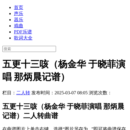
首页
声乐
器乐
戏曲
PDF乐谱
歌词大全
五更十三咳（杨金华 于晓菲演
唱 那炳晨记谱）
栏目：
二人转
发布时间：2025-03-07 08:05
浏览次数：
五更十三咳（杨金华 于晓菲演唱 那炳晨
记谱）二人转曲谱
在曲谱图片上单击右键，选择“图片另存为...”即可将曲谱保存