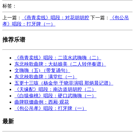
标签：
上一篇：
《燕青卖线》唱段：对花胡胡腔
下一篇：
《包公吊
孝》唱段：打牙牌（一）
推荐乐谱
《燕青卖线》唱段：二流水武嗨嗨（二）
东北秧歌曲牌：大姑娘美（二人转伴奏谱）
文嗨嗨（五) （带复诵句）
东北秧歌曲牌：满堂红（一）
五更十三咳（杨金华 于晓菲演唱 那炳晨记谱）
《天缘配》唱段：南边道胡胡腔（二）
《白猿偷桃》唱段：硬口武嗨嗨（一）
曲牌联缀曲例：西厢·观花
《包公吊孝》唱段：打牙牌（一）
最新