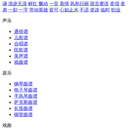
诵
浪迹天涯
鲜红
飘动
一页
衷情
风和日丽
甜言蜜语
牵强
表
弟
一刻
一字
劳动英雄
皆可
心如止水
不适
牵连
临时
职业
声乐
通俗谱
儿歌谱
合唱谱
民歌谱
美声谱
戏曲谱
器乐
钢琴曲谱
电子琴曲谱
手风琴曲谱
萨克斯曲谱
长笛曲谱
铜管曲谱
戏曲