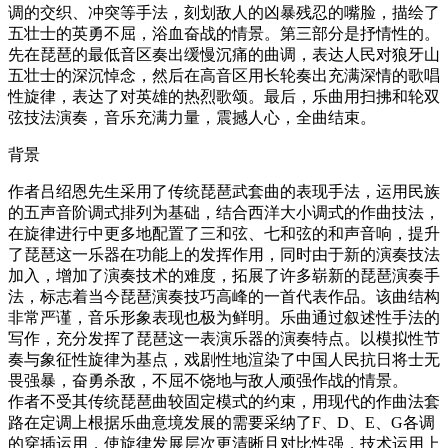
调的交织、冲突等手法，刻划敌人的凶暴残忍的嘴脸，描绘了
五壮士的英勇不屈，浴血奋战的情景。第三部分是抒情性的。
先在琵琶的最低音区奏出缓慢沉痛的曲调，表达人民对狼牙山
五壮士的深沉悼念，然后在高音区用长轮奏出充满深情的歌唱
性旋律，表达了对英雄的热烈歌颂。最后，乐曲用扫拂和轮双
弦技法演奏，音乐充满力量，震撼人心，全曲结束。
背景
作者吕绍恩先生采用了传统琵琶武套曲的表现手法，运用民族
的五声音阶调式排列为基础，结合西洋大小调式的作曲技法，
在旋律进行中更多地配置了三和弦、七和弦的和声音响，提升
了琵琶这一乐器在功能上的发挥作用，同时由于新的演奏技法
加入，增加了演奏技术的难度，拓展了许多崭新的琵琶演奏手
法，标志着当今琵琶演奏技巧高峰的一首代表作品。该曲结构
非常严谨，音乐形象表现也极为鲜明。乐曲通过叙述性手法的
写作，充分发挥了琵琶这一表演乐器的演奏特点。以模拟性节
奏与象征性旋律为基点，戏剧性地渲染了中国人民抗日将士无
畏强暴，奋勇杀敌，不屈不饶地与敌人顽强作战的情景。
作者不受其传统琵琶曲较固定模式的约束，用现代的作曲法套
路在定调上根据乐曲意境发展的需要采纳了F、D、E、G各调
的穿插运用，使旋律发展层次更清晰且对比性强，技术运用上