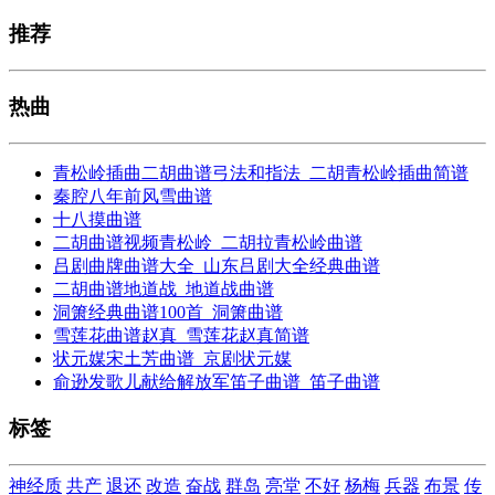
推荐
热曲
青松岭插曲二胡曲谱弓法和指法_二胡青松岭插曲简谱
秦腔八年前风雪曲谱
十八摸曲谱
二胡曲谱视频青松岭_二胡拉青松岭曲谱
吕剧曲牌曲谱大全_山东吕剧大全经典曲谱
二胡曲谱地道战_地道战曲谱
洞箫经典曲谱100首_洞箫曲谱
雪莲花曲谱赵真_雪莲花赵真简谱
状元媒宋土芳曲谱_京剧状元媒
俞逊发歌儿献给解放军笛子曲谱_笛子曲谱
标签
神经质
共产
退还
改造
奋战
群岛
亮堂
不好
杨梅
兵器
布景
传