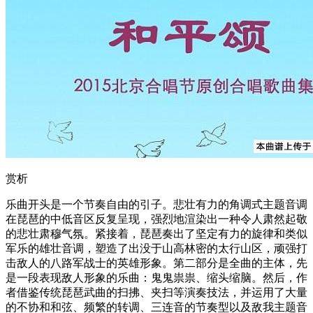
赏析
乐曲开头是一个节奏自由的引子。悲壮有力的角调式主题音调
在琵琶的中低音区反复呈现，强烈地渲染出一种令人肃然起敬
的悲壮肃穆气氛。紧接着，琵琶奏出了坚定有力的旋律和类似
军乐的雄壮音调，塑造了出没于山高林密的太行山区，顽强打
击敌人的八路军战士的英雄形象。第二部分是全曲的主体，先
是一段表现敌人形象的乐曲：鬼鬼祟祟、缩头缩脑。然后，作
者借鉴传统琵琶武曲的扫拂、夹扫等演奏技法，并运用了大量
的不协和和弦、频繁的转调、三连音的节奏型以及敌我主题音