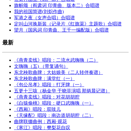
旗帜颂（阎肃词 印青曲、版本二）合唱谱
我的祖国简谱(刘炽作曲)
军港之夜（女声合唱）合唱谱
定叫山河换新装（记录片《红旗渠》主题歌）合唱谱
望月（国风词 印青曲、王千一编配版）合唱谱
最新
《燕青卖线》唱段：二流水武嗨嗨（二）
文嗨嗨（五) （带复诵句）
东北秧歌曲牌：大姑娘美（二人转伴奏谱）
东北秧歌曲牌：满堂红（一）
《包公吊孝》唱段：打牙牌（一）
五更十三咳（杨金华 于晓菲演唱 那炳晨记谱）
《燕青卖线》唱段：对花胡胡腔
《白猿偷桃》唱段：硬口武嗨嗨（一）
《西厢》唱段：双吱儿
《天缘配》唱段：南边道胡胡腔（二）
曲牌联缀曲例：西厢·观花
《寒江》唱段：樊梨花自叹