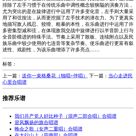
排除了左手习惯于在传统乐曲中调性概念较狭隘的演奏方法，
尤为突出的是在旋律进行中运用了许多变化音，左手则大量采
用了和弦按法，从而更挖掘了左手技术的潜在力。为了更真实
地描写敌人残忍、狡猾、粗暴的本性，在乐曲进行中运用了许
多密集型减和弦，在体现敌我交战中旋律进行以半音阶上行与
全音阶模进的特殊手法。节奏上采用了散板、连续附点以及民
族乐曲中较少使用的七连音等复杂节奏。使乐曲进行更富有叙
述性、戏剧性，为该乐曲增添了许多亮点……
标签：
上一篇：
送你一束格桑花（独唱+伴唱）
下一篇：
当心走进民
心里合唱谱
推荐乐谱
我们共产党人好比种子（混声二部合唱）合唱谱
迎风飘扬的旗合唱谱
晚会之歌（女声二重唱）合唱谱
在太行山上（四声部）合唱谱