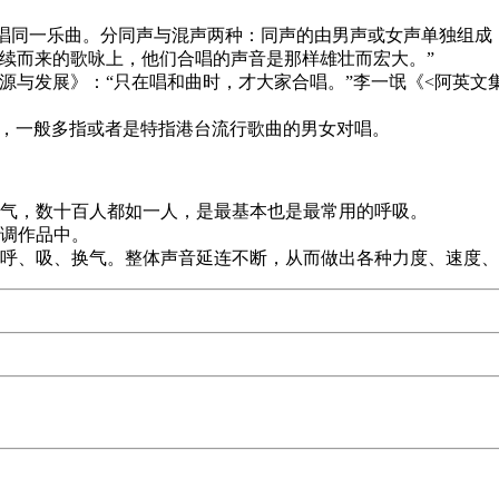
演唱同一乐曲。分同声与混声两种：同声的由男声或女声单独组
续而来的歌咏上，他们合唱的声音是那样雄壮而宏大。”
起源与发展》：“只在唱和曲时，才大家合唱。”李一氓《<阿英
唱，一般多指或者是特指港台流行歌曲的男女对唱。
换气，数十百人都如一人，是最基本也是最常用的呼吸。
复调作品中。
的呼、吸、换气。整体声音延连不断，从而做出各种力度、速度