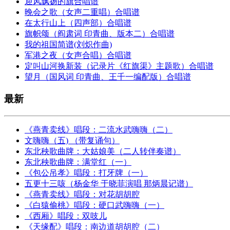
迎风飘扬的旗合唱谱
晚会之歌（女声二重唱）合唱谱
在太行山上（四声部）合唱谱
旗帜颂（阎肃词 印青曲、版本二）合唱谱
我的祖国简谱(刘炽作曲)
军港之夜（女声合唱）合唱谱
定叫山河换新装（记录片《红旗渠》主题歌）合唱谱
望月（国风词 印青曲、王千一编配版）合唱谱
最新
《燕青卖线》唱段：二流水武嗨嗨（二）
文嗨嗨（五) （带复诵句）
东北秧歌曲牌：大姑娘美（二人转伴奏谱）
东北秧歌曲牌：满堂红（一）
《包公吊孝》唱段：打牙牌（一）
五更十三咳（杨金华 于晓菲演唱 那炳晨记谱）
《燕青卖线》唱段：对花胡胡腔
《白猿偷桃》唱段：硬口武嗨嗨（一）
《西厢》唱段：双吱儿
《天缘配》唱段：南边道胡胡腔（二）