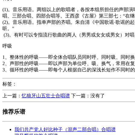
(1)。音乐用语。两组以上的歌唱者，各按本组所担任的声部
唱、三部合唱、四部合唱等。王西彦《古屋》第三部七：“在继
(2)。音乐用语。指单声部的齐唱。朱自清《中国歌谣·歌谣的
听。”
(3)。有时可以专指流行歌曲的两人（男男或女女或男女）对
呼吸
1、整体性的呼吸——即全体合唱队员同时呼、同时吸、同时
2、声部性的呼吸——即以声部为单位呼、吸、换气，常用在
3、循环性的呼吸——即每个人根据自己的深浅长短作不同时
标签：
上一篇：
忆狼牙山五壮士合唱谱
下一篇：没有了
推荐乐谱
我们共产党人好比种子（混声二部合唱）合唱谱