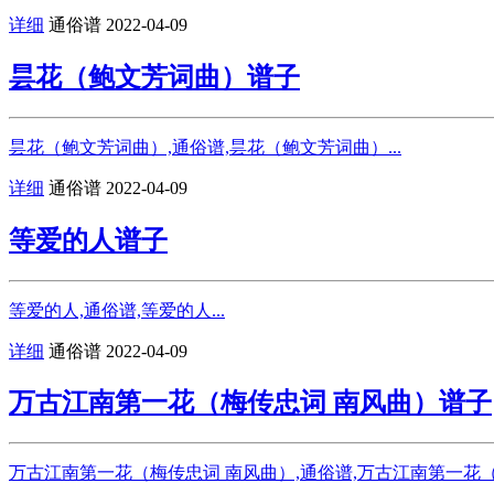
详细
通俗谱
2022-04-09
昙花（鲍文芳词曲）谱子
昙花（鲍文芳词曲）,通俗谱,昙花（鲍文芳词曲）...
详细
通俗谱
2022-04-09
等爱的人谱子
等爱的人,通俗谱,等爱的人...
详细
通俗谱
2022-04-09
万古江南第一花（梅传忠词 南风曲）谱子
万古江南第一花（梅传忠词 南风曲）,通俗谱,万古江南第一花（