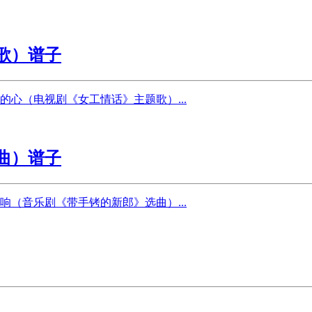
歌）谱子
的心（电视剧《女工情话》主题歌）...
曲）谱子
响（音乐剧《带手铐的新郎》选曲）...