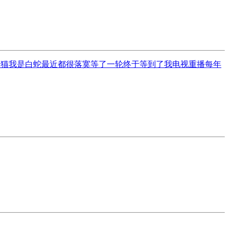
P:老猫我是白蛇最近都很落寞等了一轮终于等到了我电视重播每年