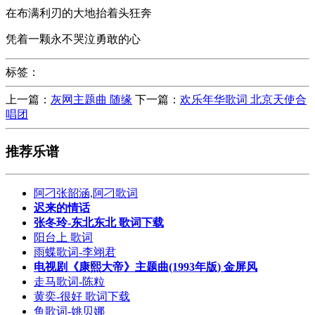
在布满利刃的大地抬着头狂奔
凭着一颗永不哭泣勇敢的心
标签：
上一篇：
灰网主题曲 随缘
下一篇：
欢乐年华歌词 北京天使合
唱团
推荐乐谱
阿刁张韶涵,阿刁歌词
迟来的情话
张冬玲-东北东北 歌词下载
阳台上 歌词
雨蝶歌词-李翊君
电视剧《康熙大帝》主题曲(1993年版) 金屏风
走马歌词-陈粒
黄奕-很好 歌词下载
鱼歌词-姚贝娜