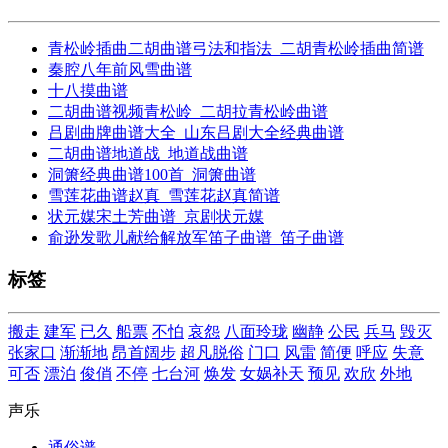
青松岭插曲二胡曲谱弓法和指法_二胡青松岭插曲简谱
秦腔八年前风雪曲谱
十八摸曲谱
二胡曲谱视频青松岭_二胡拉青松岭曲谱
吕剧曲牌曲谱大全_山东吕剧大全经典曲谱
二胡曲谱地道战_地道战曲谱
洞箫经典曲谱100首_洞箫曲谱
雪莲花曲谱赵真_雪莲花赵真简谱
状元媒宋土芳曲谱_京剧状元媒
俞逊发歌儿献给解放军笛子曲谱_笛子曲谱
标签
搬走
建军
已久
船票
不怕
哀怨
八面玲珑
幽静
公民
兵马
毁灭
张家口
渐渐地
昂首阔步
超凡脱俗
门口
风雷
简便
呼应
失意
可否
漂泊
俊俏
不停
七台河
焕发
女娲补天
预见
欢欣
外地
声乐
通俗谱