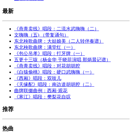
最新
《燕青卖线》唱段：二流水武嗨嗨（二）
文嗨嗨（五) （带复诵句）
东北秧歌曲牌：大姑娘美（二人转伴奏谱）
东北秧歌曲牌：满堂红（一）
《包公吊孝》唱段：打牙牌（一）
五更十三咳（杨金华 于晓菲演唱 那炳晨记谱）
《燕青卖线》唱段：对花胡胡腔
《白猿偷桃》唱段：硬口武嗨嗨（一）
《西厢》唱段：双吱儿
《天缘配》唱段：南边道胡胡腔（二）
曲牌联缀曲例：西厢·观花
《寒江》唱段：樊梨花自叹
推荐
热曲