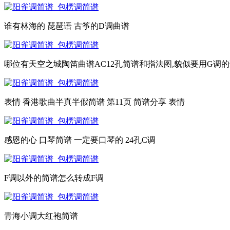
谁有林海的 琵琶语 古筝的D调曲谱
哪位有天空之城陶笛曲谱AC12孔简谱和指法图,貌似要用G调
表情 香港歌曲半真半假简谱 第11页 简谱分享 表情
感恩的心 口琴简谱 一定要口琴的 24孔C调
F调以外的简谱怎么转成F调
青海小调大红袍简谱