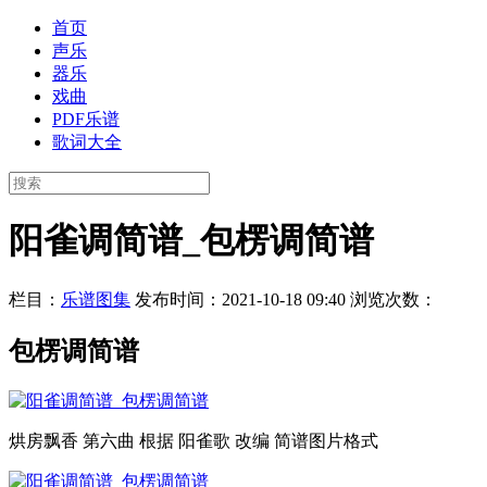
首页
声乐
器乐
戏曲
PDF乐谱
歌词大全
阳雀调简谱_包楞调简谱
栏目：
乐谱图集
发布时间：2021-10-18 09:40
浏览次数：
包楞调简谱
烘房飘香 第六曲 根据 阳雀歌 改编 简谱图片格式