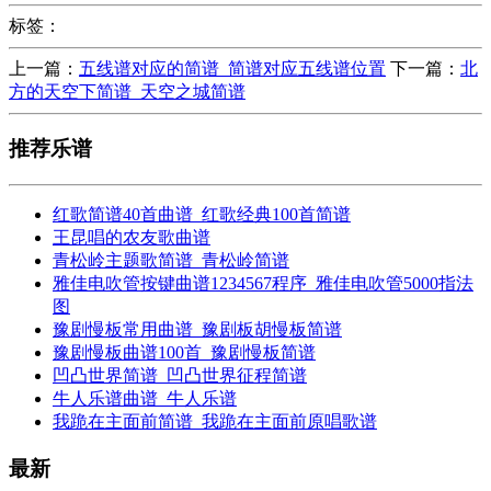
标签：
上一篇：
五线谱对应的简谱_简谱对应五线谱位置
下一篇：
北
方的天空下简谱_天空之城简谱
推荐乐谱
红歌简谱40首曲谱_红歌经典100首简谱
王昆唱的农友歌曲谱
青松岭主题歌简谱_青松岭简谱
雅佳电吹管按键曲谱1234567程序_雅佳电吹管5000指法
图
豫剧慢板常用曲谱_豫剧板胡慢板简谱
豫剧慢板曲谱100首_豫剧慢板简谱
凹凸世界简谱_凹凸世界征程简谱
牛人乐谱曲谱_牛人乐谱
我跪在主面前简谱_我跪在主面前原唱歌谱
最新