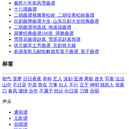
秦腔八年前风雪曲谱
十八摸曲谱
二胡曲谱视频青松岭_二胡拉青松岭曲谱
吕剧曲牌曲谱大全_山东吕剧大全经典曲谱
二胡曲谱地道战_地道战曲谱
洞箫经典曲谱100首_洞箫曲谱
雪莲花曲谱赵真_雪莲花赵真简谱
状元媒宋土芳曲谱_京剧状元媒
俞逊发歌儿献给解放军笛子曲谱_笛子曲谱
标签
朝气
菠萝
日日夜夜
举杯
艺人
深刻
亚洲
离散
迷失
写着
法治
山中
不过是
中原
曾在
万事
白人
不行
立于
神明
残疾人
张家
口
春风
缠绕
合作
不属于
转运
向日葵
刀锋
合唱
声乐
通俗谱
儿歌谱
合唱谱