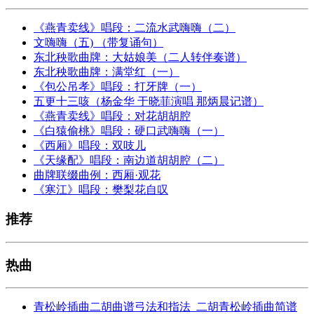
《燕青卖线》唱段：二流水武嗨嗨（二）
文嗨嗨（五) （带复诵句）
东北秧歌曲牌：大姑娘美（二人转伴奏谱）
东北秧歌曲牌：满堂红（一）
《包公吊孝》唱段：打牙牌（一）
五更十三咳（杨金华 于晓菲演唱 那炳晨记谱）
《燕青卖线》唱段：对花胡胡腔
《白猿偷桃》唱段：硬口武嗨嗨（一）
《西厢》唱段：双吱儿
《天缘配》唱段：南边道胡胡腔（二）
曲牌联缀曲例：西厢·观花
《寒江》唱段：樊梨花自叹
推荐
热曲
青松岭插曲二胡曲谱弓法和指法_二胡青松岭插曲简谱