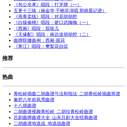
《包公吊孝》唱段：打牙牌（一）
五更十三咳（杨金华 于晓菲演唱 那炳晨记谱）
《燕青卖线》唱段：对花胡胡腔
《白猿偷桃》唱段：硬口武嗨嗨（一）
《西厢》唱段：双吱儿
《天缘配》唱段：南边道胡胡腔（二）
曲牌联缀曲例：西厢·观花
《寒江》唱段：樊梨花自叹
推荐
热曲
青松岭插曲二胡曲谱弓法和指法_二胡青松岭插曲简谱
秦腔八年前风雪曲谱
十八摸曲谱
二胡曲谱视频青松岭_二胡拉青松岭曲谱
吕剧曲牌曲谱大全_山东吕剧大全经典曲谱
二胡曲谱地道战_地道战曲谱