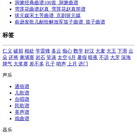
洞箫经典曲谱100首_洞箫曲谱
雪莲花曲谱赵真_雪莲花赵真简谱
状元媒宋土芳曲谱_京剧状元媒
俞逊发歌儿献给解放军笛子曲谱_笛子曲谱
标签
仁义
破损
相处
学雷锋
多云
痴心
数学
好汉
大麦
大王
下滑
云
朵
还将
柬埔寨
岩石
笑谈
太空
6月
暑假
暗夜
不适
大牙
深海
脾气
大奖赛
差不多
孔子
哨声
上月
进门
声乐
通俗谱
儿歌谱
合唱谱
民歌谱
美声谱
戏曲谱
器乐