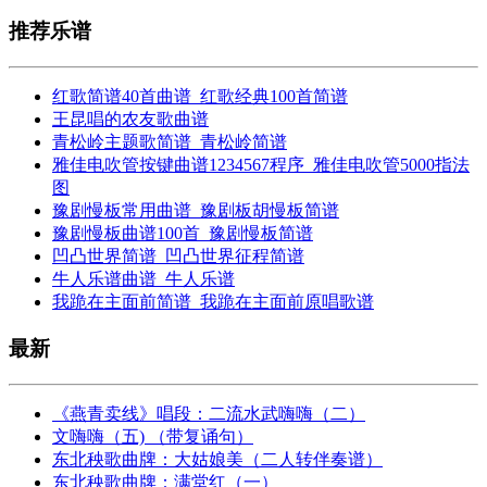
推荐乐谱
红歌简谱40首曲谱_红歌经典100首简谱
王昆唱的农友歌曲谱
青松岭主题歌简谱_青松岭简谱
雅佳电吹管按键曲谱1234567程序_雅佳电吹管5000指法
图
豫剧慢板常用曲谱_豫剧板胡慢板简谱
豫剧慢板曲谱100首_豫剧慢板简谱
凹凸世界简谱_凹凸世界征程简谱
牛人乐谱曲谱_牛人乐谱
我跪在主面前简谱_我跪在主面前原唱歌谱
最新
《燕青卖线》唱段：二流水武嗨嗨（二）
文嗨嗨（五) （带复诵句）
东北秧歌曲牌：大姑娘美（二人转伴奏谱）
东北秧歌曲牌：满堂红（一）