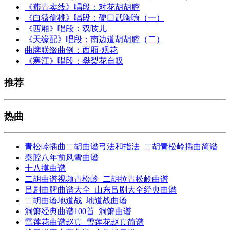
《燕青卖线》唱段：对花胡胡腔
《白猿偷桃》唱段：硬口武嗨嗨（一）
《西厢》唱段：双吱儿
《天缘配》唱段：南边道胡胡腔（二）
曲牌联缀曲例：西厢·观花
《寒江》唱段：樊梨花自叹
推荐
热曲
青松岭插曲二胡曲谱弓法和指法_二胡青松岭插曲简谱
秦腔八年前风雪曲谱
十八摸曲谱
二胡曲谱视频青松岭_二胡拉青松岭曲谱
吕剧曲牌曲谱大全_山东吕剧大全经典曲谱
二胡曲谱地道战_地道战曲谱
洞箫经典曲谱100首_洞箫曲谱
雪莲花曲谱赵真_雪莲花赵真简谱