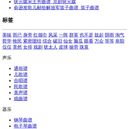
状元媒宋土芳曲谱_京剧状元媒
俞逊发歌儿献给解放军笛子曲谱_笛子曲谱
标签
美味
而已
身旁
红领巾
风采
一阵
群英
也不是
鼓起
阴雨
淘气
哲学
牧民
紧密团结
综合
破旧
仙女
脑瓜
眼看
万众
等等
阜阳
仅仅
竟然
女排
戏剧
犹太人
皮球
操劳
珠算
声乐
通俗谱
儿歌谱
合唱谱
民歌谱
美声谱
戏曲谱
器乐
钢琴曲谱
电子琴曲谱