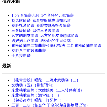
推荐乐谱
1-5个音简谱儿歌_5个音符的儿歌简谱
朔风吹简谱_京剧智取威虎山朔风吹
秦腔托梦简谱_秦腔窦娥冤托梦简谱
三冬暖简谱_愿你三冬暖简谱
远方的朋友简谱_远方的朋友我想你简谱
送妈妈上路简谱_送妈妈的生日蛋糕
青松岭插曲二胡曲谱弓法和指法_二胡青松岭插曲简谱
秦腔八年前风雪曲谱
十八摸曲谱
最新
《燕青卖线》唱段：二流水武嗨嗨（二）
文嗨嗨（五) （带复诵句）
东北秧歌曲牌：大姑娘美（二人转伴奏谱）
东北秧歌曲牌：满堂红（一）
《包公吊孝》唱段：打牙牌（一）
五更十三咳（杨金华 于晓菲演唱 那炳晨记谱）