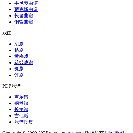
手风琴曲谱
萨克斯曲谱
长笛曲谱
铜管曲谱
戏曲
京剧
越剧
黄梅戏
花鼓戏谱
豫剧
评剧
PDF乐谱
声乐谱
钢琴谱
长笛谱
吉他谱
乐谱图集
Copyright © 2009-2025
www.qupuxz.com
版权所有
网站地图