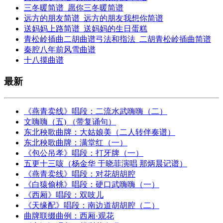
三冬暖简谱_愿你三冬暖简谱
远方的朋友简谱_远方的朋友我想你简谱
送妈妈上路简谱_送妈妈的生日蛋糕
青松岭插曲二胡曲谱弓法和指法_二胡青松岭插曲简谱
秦腔八年前风雪曲谱
十八摸曲谱
最新
《燕青卖线》唱段：二流水武嗨嗨（二）
文嗨嗨（五) （带复诵句）
东北秧歌曲牌：大姑娘美（二人转伴奏谱）
东北秧歌曲牌：满堂红（一）
《包公吊孝》唱段：打牙牌（一）
五更十三咳（杨金华 于晓菲演唱 那炳晨记谱）
《燕青卖线》唱段：对花胡胡腔
《白猿偷桃》唱段：硬口武嗨嗨（一）
《西厢》唱段：双吱儿
《天缘配》唱段：南边道胡胡腔（二）
曲牌联缀曲例：西厢·观花