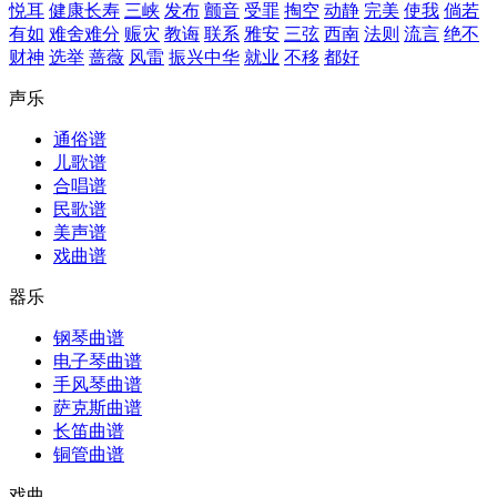
悦耳
健康长寿
三峡
发布
颤音
受罪
掏空
动静
完美
使我
倘若
有如
难舍难分
赈灾
教诲
联系
雅安
三弦
西南
法则
流言
绝不
财神
选举
蔷薇
风雷
振兴中华
就业
不移
都好
声乐
通俗谱
儿歌谱
合唱谱
民歌谱
美声谱
戏曲谱
器乐
钢琴曲谱
电子琴曲谱
手风琴曲谱
萨克斯曲谱
长笛曲谱
铜管曲谱
戏曲