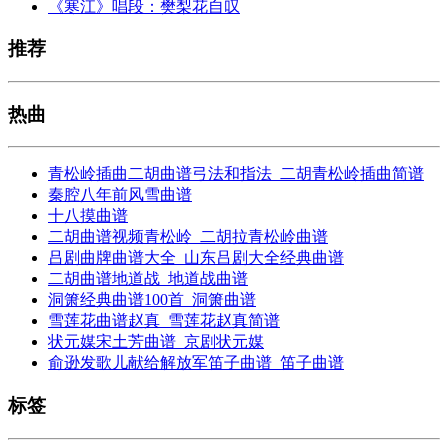
《寒江》唱段：樊梨花自叹
推荐
热曲
青松岭插曲二胡曲谱弓法和指法_二胡青松岭插曲简谱
秦腔八年前风雪曲谱
十八摸曲谱
二胡曲谱视频青松岭_二胡拉青松岭曲谱
吕剧曲牌曲谱大全_山东吕剧大全经典曲谱
二胡曲谱地道战_地道战曲谱
洞箫经典曲谱100首_洞箫曲谱
雪莲花曲谱赵真_雪莲花赵真简谱
状元媒宋土芳曲谱_京剧状元媒
俞逊发歌儿献给解放军笛子曲谱_笛子曲谱
标签