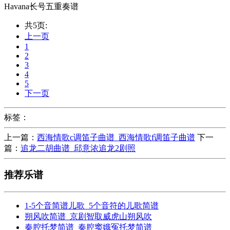
Havana长号五重奏谱
共5页:
上一页
1
2
3
4
5
下一页
标签：
上一篇：
西海情歌c调笛子曲谱_西海情歌f调笛子曲谱
下一
篇：
追龙二胡曲谱_邱意浓追龙2剧照
推荐乐谱
1-5个音简谱儿歌_5个音符的儿歌简谱
朔风吹简谱_京剧智取威虎山朔风吹
秦腔托梦简谱_秦腔窦娥冤托梦简谱