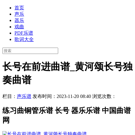
首页
声乐
器乐
戏曲
PDF乐谱
歌词大全
长号在前进曲谱_黄河颂长号独
奏曲谱
栏目：
声乐谱
发布时间：2023-11-20 08:40
浏览次数：
练习曲铜管乐谱 长号 器乐乐谱 中国曲谱
网