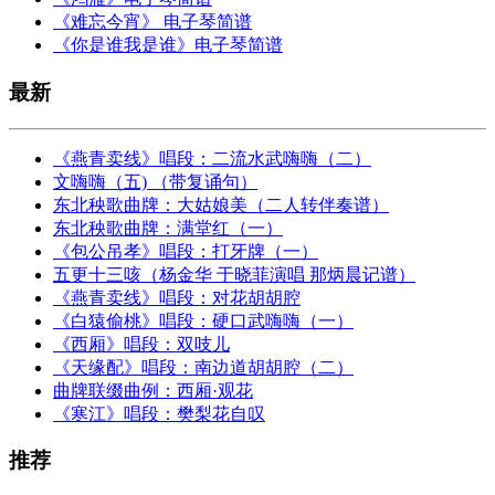
《难忘今宵》 电子琴简谱
《你是谁我是谁》电子琴简谱
最新
《燕青卖线》唱段：二流水武嗨嗨（二）
文嗨嗨（五) （带复诵句）
东北秧歌曲牌：大姑娘美（二人转伴奏谱）
东北秧歌曲牌：满堂红（一）
《包公吊孝》唱段：打牙牌（一）
五更十三咳（杨金华 于晓菲演唱 那炳晨记谱）
《燕青卖线》唱段：对花胡胡腔
《白猿偷桃》唱段：硬口武嗨嗨（一）
《西厢》唱段：双吱儿
《天缘配》唱段：南边道胡胡腔（二）
曲牌联缀曲例：西厢·观花
《寒江》唱段：樊梨花自叹
推荐