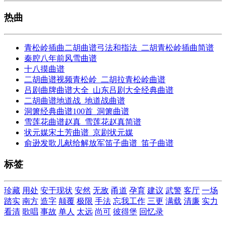
热曲
青松岭插曲二胡曲谱弓法和指法_二胡青松岭插曲简谱
秦腔八年前风雪曲谱
十八摸曲谱
二胡曲谱视频青松岭_二胡拉青松岭曲谱
吕剧曲牌曲谱大全_山东吕剧大全经典曲谱
二胡曲谱地道战_地道战曲谱
洞箫经典曲谱100首_洞箫曲谱
雪莲花曲谱赵真_雪莲花赵真简谱
状元媒宋土芳曲谱_京剧状元媒
俞逊发歌儿献给解放军笛子曲谱_笛子曲谱
标签
珍藏
用处
安于现状
安然
无敌
甬道
孕育
建议
武警
客厅
一场
踏实
南方
造字
颠覆
极限
手法
忘我工作
三更
满载
清廉
实力
看清
歌唱
事故
单人
太远
尚可
彼得堡
回忆录