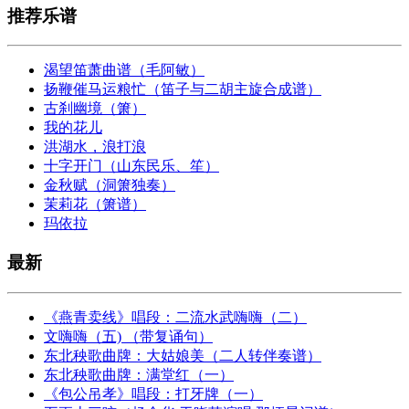
推荐乐谱
渴望笛萧曲谱（毛阿敏）
扬鞭催马运粮忙（笛子与二胡主旋合成谱）
古刹幽境（箫）
我的花儿
洪湖水，浪打浪
十字开门（山东民乐、笙）
金秋赋（洞箫独奏）
茉莉花（箫谱）
玛依拉
最新
《燕青卖线》唱段：二流水武嗨嗨（二）
文嗨嗨（五) （带复诵句）
东北秧歌曲牌：大姑娘美（二人转伴奏谱）
东北秧歌曲牌：满堂红（一）
《包公吊孝》唱段：打牙牌（一）