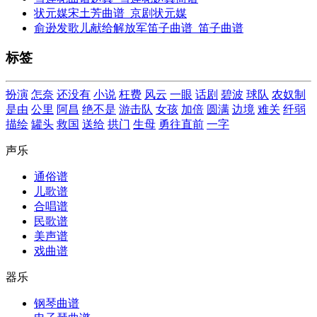
状元媒宋土芳曲谱_京剧状元媒
俞逊发歌儿献给解放军笛子曲谱_笛子曲谱
标签
扮演
怎奈
还没有
小说
枉费
风云
一眼
话剧
碧波
球队
农奴制
是由
公里
阿昌
绝不是
游击队
女孩
加倍
圆满
边境
难关
纤弱
描绘
罐头
救国
送给
拱门
生母
勇往直前
一字
声乐
通俗谱
儿歌谱
合唱谱
民歌谱
美声谱
戏曲谱
器乐
钢琴曲谱