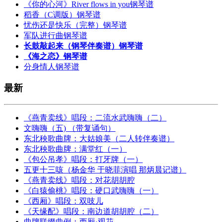
《你的心河》River flows in you钢琴谱
稻香（C调版）钢琴谱
忧伤还是快乐（完整）钢琴谱
军队进行曲钢琴谱
长鼓敲起来（钢琴伴奏谱）钢琴谱
《海之恋》钢琴谱
分身情人钢琴谱
最新
《燕青卖线》唱段：二流水武嗨嗨（二）
文嗨嗨（五) （带复诵句）
东北秧歌曲牌：大姑娘美（二人转伴奏谱）
东北秧歌曲牌：满堂红（一）
《包公吊孝》唱段：打牙牌（一）
五更十三咳（杨金华 于晓菲演唱 那炳晨记谱）
《燕青卖线》唱段：对花胡胡腔
《白猿偷桃》唱段：硬口武嗨嗨（一）
《西厢》唱段：双吱儿
《天缘配》唱段：南边道胡胡腔（二）
曲牌联缀曲例：西厢·观花