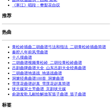
《寒江》唱段：樊梨花自叹
推荐
热曲
青松岭插曲二胡曲谱弓法和指法_二胡青松岭插曲简谱
秦腔八年前风雪曲谱
十八摸曲谱
二胡曲谱视频青松岭_二胡拉青松岭曲谱
吕剧曲牌曲谱大全_山东吕剧大全经典曲谱
二胡曲谱地道战_地道战曲谱
洞箫经典曲谱100首_洞箫曲谱
雪莲花曲谱赵真_雪莲花赵真简谱
状元媒宋土芳曲谱_京剧状元媒
俞逊发歌儿献给解放军笛子曲谱_笛子曲谱
标签