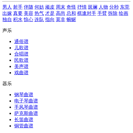
男人
射手
伴随
何妨
顽皮
周末
奇怪
抒情
斑斓
人物
分秒
东莞
出嫁
真要
美容
热气
才是
高尚
总和
棋逢对手
手臂
拆除
绘画
独自
积水
惊心
连队
指向
莫非
蜿蜒
声乐
通俗谱
儿歌谱
合唱谱
民歌谱
美声谱
戏曲谱
器乐
钢琴曲谱
电子琴曲谱
手风琴曲谱
萨克斯曲谱
长笛曲谱
铜管曲谱