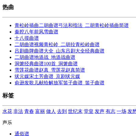
热曲
青松岭插曲二胡曲谱弓法和指法_二胡青松岭插曲简谱
秦腔八年前风雪曲谱
十八摸曲谱
二胡曲谱视频青松岭_二胡拉青松岭曲谱
吕剧曲牌曲谱大全_山东吕剧大全经典曲谱
二胡曲谱地道战_地道战曲谱
洞箫经典曲谱100首_洞箫曲谱
雪莲花曲谱赵真_雪莲花赵真简谱
状元媒宋土芳曲谱_京剧状元媒
俞逊发歌儿献给解放军笛子曲谱_笛子曲谱
标签
水花
非法
青春
富丽
做人
去到
世纪末
堂皇
发声
有志
一场
发
声乐
通俗谱