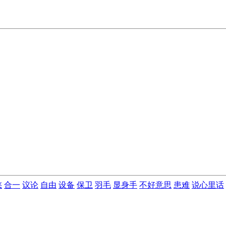
愁
合一
议论
自由
设备
保卫
羽毛
显身手
不好意思
患难
说心里话