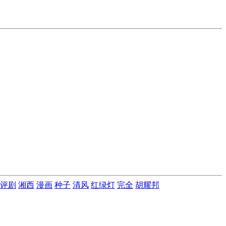
评剧
湘西
漫画
种子
清风
红绿灯
完全
胡耀邦