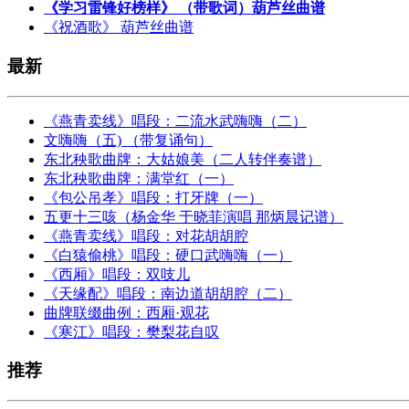
《学习雷锋好榜样》 （带歌词）葫芦丝曲谱
《祝酒歌》 葫芦丝曲谱
最新
《燕青卖线》唱段：二流水武嗨嗨（二）
文嗨嗨（五) （带复诵句）
东北秧歌曲牌：大姑娘美（二人转伴奏谱）
东北秧歌曲牌：满堂红（一）
《包公吊孝》唱段：打牙牌（一）
五更十三咳（杨金华 于晓菲演唱 那炳晨记谱）
《燕青卖线》唱段：对花胡胡腔
《白猿偷桃》唱段：硬口武嗨嗨（一）
《西厢》唱段：双吱儿
《天缘配》唱段：南边道胡胡腔（二）
曲牌联缀曲例：西厢·观花
《寒江》唱段：樊梨花自叹
推荐