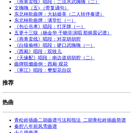
《燕青卖线》唱段：二流水武嗨嗨（二）
文嗨嗨（五) （带复诵句）
东北秧歌曲牌：大姑娘美（二人转伴奏谱）
东北秧歌曲牌：满堂红（一）
《包公吊孝》唱段：打牙牌（一）
五更十三咳（杨金华 于晓菲演唱 那炳晨记谱）
《燕青卖线》唱段：对花胡胡腔
《白猿偷桃》唱段：硬口武嗨嗨（一）
《西厢》唱段：双吱儿
《天缘配》唱段：南边道胡胡腔（二）
曲牌联缀曲例：西厢·观花
《寒江》唱段：樊梨花自叹
推荐
热曲
青松岭插曲二胡曲谱弓法和指法_二胡青松岭插曲简谱
秦腔八年前风雪曲谱
十八摸曲谱