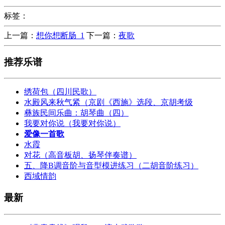
标签：
上一篇：
想你想断肠_1
下一篇：
夜歌
推荐乐谱
绣荷包（四川民歌）
水殿风来秋气紧（京剧《西施》选段、京胡考级
彝族民间乐曲：胡琴曲（四）
我要对你说（我要对你说）
爱像一首歌
水霞
对花（高音板胡、扬琴伴奏谱）
五、降B调音阶与音型模进练习（二胡音阶练习）
西域情韵
最新