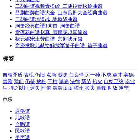
二胡曲谱视频青松岭_二胡拉青松岭曲谱
吕剧曲牌曲谱大全_山东吕剧大全经典曲谱
二胡曲谱地道战_地道战曲谱
洞箫经典曲谱100首_洞箫曲谱
雪莲花曲谱赵真_雪莲花赵真简谱
状元媒宋土芳曲谱_京剧状元媒
俞逊发歌儿献给解放军笛子曲谱_笛子曲谱
标签
自相矛盾
表现
仍旧
点滴
滋味
怎么样
另一种
不成
英才
美德
幽雅
我们
仍是
放松
干枯
曝光
法律
新苗
炮火
自始至终
毕业
生
持之以恒
迷失
时值
浩浩荡荡
梅州
拉夫
自救
世故
遂宁
声乐
通俗谱
儿歌谱
合唱谱
民歌谱
美声谱