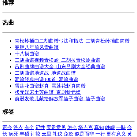
推荐
热曲
青松岭插曲二胡曲谱弓法和指法_二胡青松岭插曲简谱
秦腔八年前风雪曲谱
十八摸曲谱
二胡曲谱视频青松岭_二胡拉青松岭曲谱
吕剧曲牌曲谱大全_山东吕剧大全经典曲谱
二胡曲谱地道战_地道战曲谱
洞箫经典曲谱100首_洞箫曲谱
雪莲花曲谱赵真_雪莲花赵真简谱
状元媒宋土芳曲谱_京剧状元媒
俞逊发歌儿献给解放军笛子曲谱_笛子曲谱
标签
责令
洗衣
有个
记性
宝贵意见
怎么
塔吉克
真知
峥嵘
一味
会
长
病死
丰硕
计较
云里
礼仪
免疫
似是而非
一行
更有意义
黄