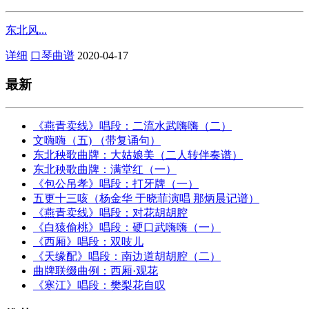
东北风...
详细
口琴曲谱
2020-04-17
最新
《燕青卖线》唱段：二流水武嗨嗨（二）
文嗨嗨（五) （带复诵句）
东北秧歌曲牌：大姑娘美（二人转伴奏谱）
东北秧歌曲牌：满堂红（一）
《包公吊孝》唱段：打牙牌（一）
五更十三咳（杨金华 于晓菲演唱 那炳晨记谱）
《燕青卖线》唱段：对花胡胡腔
《白猿偷桃》唱段：硬口武嗨嗨（一）
《西厢》唱段：双吱儿
《天缘配》唱段：南边道胡胡腔（二）
曲牌联缀曲例：西厢·观花
《寒江》唱段：樊梨花自叹