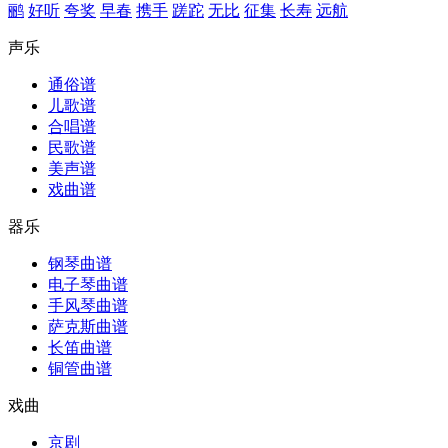
鹂
好听
夸奖
早春
携手
蹉跎
无比
征集
长寿
远航
声乐
通俗谱
儿歌谱
合唱谱
民歌谱
美声谱
戏曲谱
器乐
钢琴曲谱
电子琴曲谱
手风琴曲谱
萨克斯曲谱
长笛曲谱
铜管曲谱
戏曲
京剧