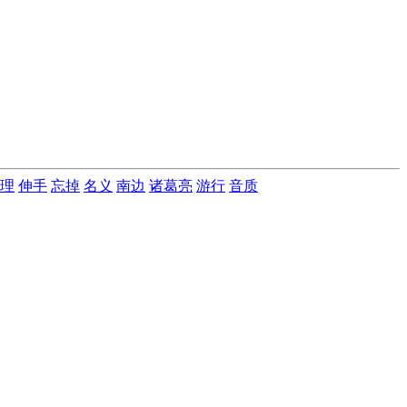
理
伸手
忘掉
名义
南边
诸葛亮
游行
音质