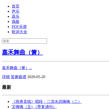
首页
声乐
器乐
戏曲
PDF乐谱
歌词大全
嘉禾舞曲（箫）
嘉禾舞曲（箫）...
详细
笛箫曲谱
2020-05-20
最新
《燕青卖线》唱段：二流水武嗨嗨（二）
文嗨嗨（五) （带复诵句）