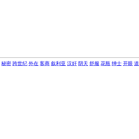
秘密
跨世纪
外在
客商
叙利亚
汉奸
阴天
舒服
花瓶
绅士
开眼
道