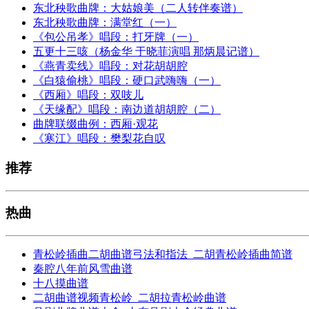
东北秧歌曲牌：大姑娘美（二人转伴奏谱）
东北秧歌曲牌：满堂红（一）
《包公吊孝》唱段：打牙牌（一）
五更十三咳（杨金华 于晓菲演唱 那炳晨记谱）
《燕青卖线》唱段：对花胡胡腔
《白猿偷桃》唱段：硬口武嗨嗨（一）
《西厢》唱段：双吱儿
《天缘配》唱段：南边道胡胡腔（二）
曲牌联缀曲例：西厢·观花
《寒江》唱段：樊梨花自叹
推荐
热曲
青松岭插曲二胡曲谱弓法和指法_二胡青松岭插曲简谱
秦腔八年前风雪曲谱
十八摸曲谱
二胡曲谱视频青松岭_二胡拉青松岭曲谱