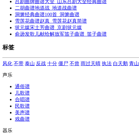
吕剧曲牌曲谱大全_山东吕剧大全经典曲谱
二胡曲谱地道战_地道战曲谱
洞箫经典曲谱100首_洞箫曲谱
雪莲花曲谱赵真_雪莲花赵真简谱
状元媒宋土芳曲谱_京剧状元媒
俞逊发歌儿献给解放军笛子曲谱_笛子曲谱
标签
风化
不带
泰山
反战
十分
僵尸
不曾
雨过天晴
执法
白天鹅
青山
声乐
通俗谱
儿歌谱
合唱谱
民歌谱
美声谱
戏曲谱
器乐