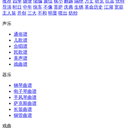
推荐
四季
随便
缩编
通信
狭小
翻越
隔绝
万丈
听见
抗震
伏特
导演
时日
中年
快车
不像
菩萨
庆典
生锈
革命历史
江湖
宽容
主人翁
开创
三大
不和
明显
喷出
纺纱
声乐
通俗谱
儿歌谱
合唱谱
民歌谱
美声谱
戏曲谱
器乐
钢琴曲谱
电子琴曲谱
手风琴曲谱
萨克斯曲谱
长笛曲谱
铜管曲谱
戏曲