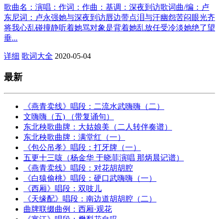
歌曲名：演唱：作词：作曲：基调：深夜到访歌词曲/编：卢
东尼词：卢永强她与深夜到访唇边带点泪与汗幽怨苦闷眼光齐
将我心乱碰撞静听着她骂对象是背着她乱放任受冷淡她绝了望
垂...
详细
歌词大全
2020-05-04
最新
《燕青卖线》唱段：二流水武嗨嗨（二）
文嗨嗨（五) （带复诵句）
东北秧歌曲牌：大姑娘美（二人转伴奏谱）
东北秧歌曲牌：满堂红（一）
《包公吊孝》唱段：打牙牌（一）
五更十三咳（杨金华 于晓菲演唱 那炳晨记谱）
《燕青卖线》唱段：对花胡胡腔
《白猿偷桃》唱段：硬口武嗨嗨（一）
《西厢》唱段：双吱儿
《天缘配》唱段：南边道胡胡腔（二）
曲牌联缀曲例：西厢·观花