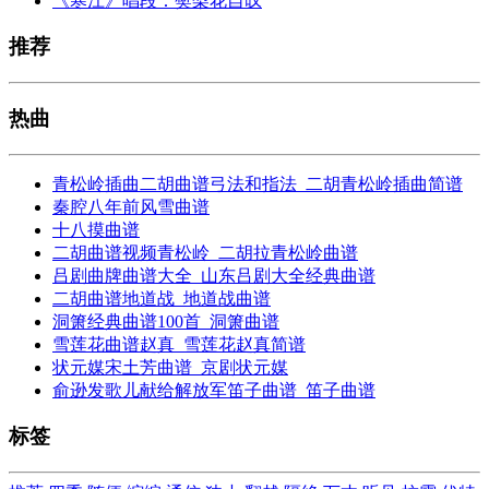
《寒江》唱段：樊梨花自叹
推荐
热曲
青松岭插曲二胡曲谱弓法和指法_二胡青松岭插曲简谱
秦腔八年前风雪曲谱
十八摸曲谱
二胡曲谱视频青松岭_二胡拉青松岭曲谱
吕剧曲牌曲谱大全_山东吕剧大全经典曲谱
二胡曲谱地道战_地道战曲谱
洞箫经典曲谱100首_洞箫曲谱
雪莲花曲谱赵真_雪莲花赵真简谱
状元媒宋土芳曲谱_京剧状元媒
俞逊发歌儿献给解放军笛子曲谱_笛子曲谱
标签