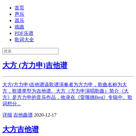
首页
声乐
器乐
戏曲
PDF乐谱
歌词大全
大方 (方力申)吉他谱
大方(方力申)吉他谱该歌谱演奏者为方力申，歌曲名称为大
方，歌谱类型为吉他谱。大方（方力申演唱歌曲）简介《大
方》是方力申的音乐作品，收录在《雷颂德Best》专辑中。歌
词想分...
详细
吉他曲谱
2020-12-17
大方吉他谱