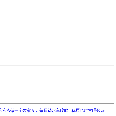
做一个农家女儿每日踏水车唉唉...犹原也时常唱歌诗...