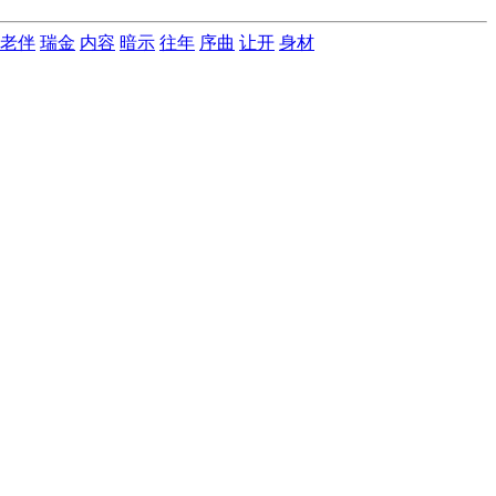
老伴
瑞金
内容
暗示
往年
序曲
让开
身材