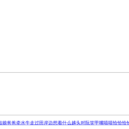
爸爸牵水牛走过田岸边想着什么越头对阮笑甲嘴嘻嘻恰恰恰恰恰恰