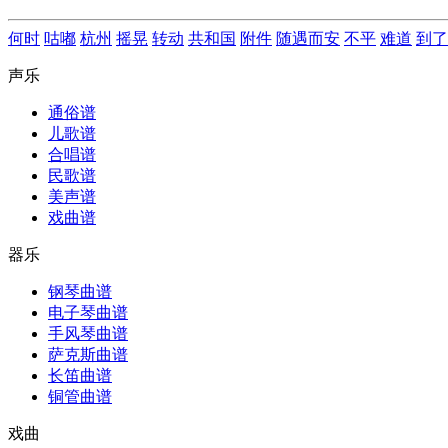
何时
咕嘟
杭州
摇晃
转动
共和国
附件
随遇而安
不平
难道
到了
声乐
通俗谱
儿歌谱
合唱谱
民歌谱
美声谱
戏曲谱
器乐
钢琴曲谱
电子琴曲谱
手风琴曲谱
萨克斯曲谱
长笛曲谱
铜管曲谱
戏曲