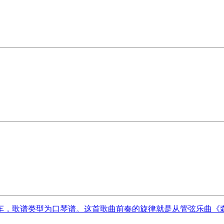
，歌谱类型为口琴谱。这首歌曲前奏的旋律就是从管弦乐曲《森林