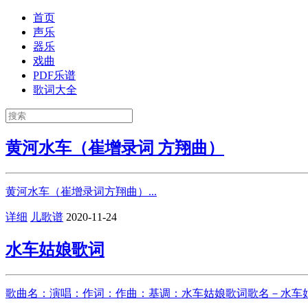
首页
声乐
器乐
戏曲
PDF乐谱
歌词大全
黄河水车（崔增录词 方翔曲）
黄河水车（崔增录词方翔曲）...
详细
儿歌谱
2020-11-24
水车姑娘歌词
歌曲名：演唱：作词：作曲：基调：水车姑娘歌词歌名－水车姑娘