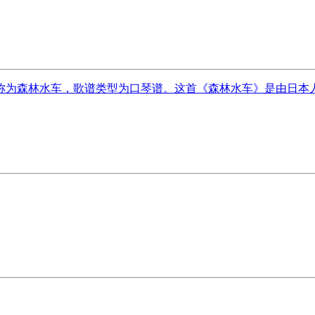
森林水车，歌谱类型为口琴谱。这首《森林水车》是由日本人清水