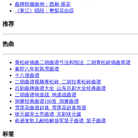
曲牌联缀曲例：西厢·观花
《寒江》唱段：樊梨花自叹
推荐
热曲
青松岭插曲二胡曲谱弓法和指法_二胡青松岭插曲简谱
秦腔八年前风雪曲谱
十八摸曲谱
二胡曲谱视频青松岭_二胡拉青松岭曲谱
吕剧曲牌曲谱大全_山东吕剧大全经典曲谱
二胡曲谱地道战_地道战曲谱
洞箫经典曲谱100首_洞箫曲谱
雪莲花曲谱赵真_雪莲花赵真简谱
状元媒宋土芳曲谱_京剧状元媒
俞逊发歌儿献给解放军笛子曲谱_笛子曲谱
标签