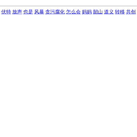
伏特
放声
也是
风暴
贪污腐化
怎么会
妈妈
韶山
道义
转移
共创