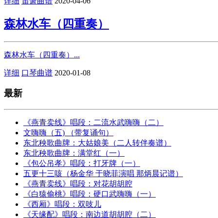
详细
笛箫曲谱
2020-04-06
森林水车（四重奏）
森林水车（四重奏）...
详细
口琴曲谱
2020-01-08
最新
《燕青卖线》唱段：二流水武嗨嗨（二）
文嗨嗨（五) （带复诵句）
东北秧歌曲牌：大姑娘美（二人转伴奏谱）
东北秧歌曲牌：满堂红（一）
《包公吊孝》唱段：打牙牌（一）
五更十三咳（杨金华 于晓菲演唱 那炳晨记谱）
《燕青卖线》唱段：对花胡胡腔
《白猿偷桃》唱段：硬口武嗨嗨（一）
《西厢》唱段：双吱儿
《天缘配》唱段：南边道胡胡腔（二）