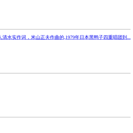
实作词，米山正夫作曲的,1979年日本黑鸭子四重唱团到...