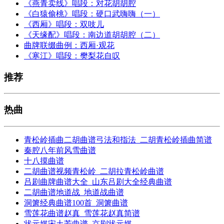
《燕青卖线》唱段：对花胡胡腔
《白猿偷桃》唱段：硬口武嗨嗨（一）
《西厢》唱段：双吱儿
《天缘配》唱段：南边道胡胡腔（二）
曲牌联缀曲例：西厢·观花
《寒江》唱段：樊梨花自叹
推荐
热曲
青松岭插曲二胡曲谱弓法和指法_二胡青松岭插曲简谱
秦腔八年前风雪曲谱
十八摸曲谱
二胡曲谱视频青松岭_二胡拉青松岭曲谱
吕剧曲牌曲谱大全_山东吕剧大全经典曲谱
二胡曲谱地道战_地道战曲谱
洞箫经典曲谱100首_洞箫曲谱
雪莲花曲谱赵真_雪莲花赵真简谱
状元媒宋土芳曲谱_京剧状元媒