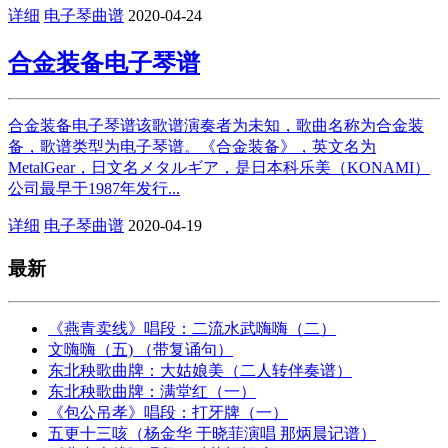
详细
电子琴曲谱
2020-04-24
合金装备电子琴谱
合金装备电子琴谱该歌谱演奏者为未知，歌曲名称为合金装
备，歌谱类型为电子琴谱。《合金装备》，英文名为
MetalGear，日文名メタルギア，是日本科乐美（KONAMI）
公司最早于1987年发行...
详细
电子琴曲谱
2020-04-19
最新
《燕青卖线》唱段：二流水武嗨嗨（二）
文嗨嗨（五) （带复诵句）
东北秧歌曲牌：大姑娘美（二人转伴奏谱）
东北秧歌曲牌：满堂红（一）
《包公吊孝》唱段：打牙牌（一）
五更十三咳（杨金华 于晓菲演唱 那炳晨记谱）