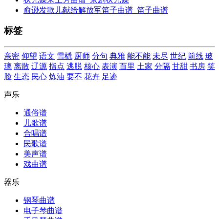
俞逊发歌儿献给解放军笛子曲谱_笛子曲谱
标签
亲密
仰望
语文
雪橇
厨师
分句
典雅
能不能
未尽
世纪
前线
玻
璃
离散
辽源
指点
逃脱
核心
表演
百里
土家
分隔
甘甜
书房
笑
脸
生态
民心
炼油
要不
花卉
足迹
声乐
通俗谱
儿歌谱
合唱谱
民歌谱
美声谱
戏曲谱
器乐
钢琴曲谱
电子琴曲谱