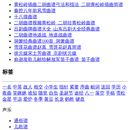
青松岭插曲二胡曲谱弓法和指法_二胡青松岭插曲简谱
秦腔八年前风雪曲谱
十八摸曲谱
二胡曲谱视频青松岭_二胡拉青松岭曲谱
吕剧曲牌曲谱大全_山东吕剧大全经典曲谱
二胡曲谱地道战_地道战曲谱
洞箫经典曲谱100首_洞箫曲谱
雪莲花曲谱赵真_雪莲花赵真简谱
状元媒宋土芳曲谱_京剧状元媒
俞逊发歌儿献给解放军笛子曲谱_笛子曲谱
标签
一名
中英
故人
相交
小学生
指针
紧要
序曲
献词
送回
学历
小
夜曲
笑眯眯
谁知
随笔
自负
圣诞节
途经
八一
落空
手稿
雪松
金星
平凉
爱护
冬季
黄豆
长龙
蚂蚱
键盘
声乐
通俗谱
儿歌谱