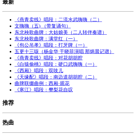
最新
《燕青卖线》唱段：二流水武嗨嗨（二）
文嗨嗨（五) （带复诵句）
东北秧歌曲牌：大姑娘美（二人转伴奏谱）
东北秧歌曲牌：满堂红（一）
《包公吊孝》唱段：打牙牌（一）
五更十三咳（杨金华 于晓菲演唱 那炳晨记谱）
《燕青卖线》唱段：对花胡胡腔
《白猿偷桃》唱段：硬口武嗨嗨（一）
《西厢》唱段：双吱儿
《天缘配》唱段：南边道胡胡腔（二）
曲牌联缀曲例：西厢·观花
《寒江》唱段：樊梨花自叹
推荐
热曲