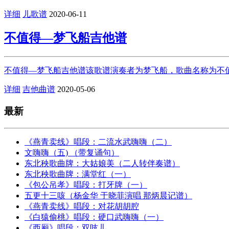
详细
儿歌谱
2020-06-11
不值得—梦飞船吉他谱
不值得—梦飞船吉他谱该歌谱演奏者为梦飞船，歌曲名称为不值
详细
吉他曲谱
2020-05-06
最新
《燕青卖线》唱段：二流水武嗨嗨（二）
文嗨嗨（五) （带复诵句）
东北秧歌曲牌：大姑娘美（二人转伴奏谱）
东北秧歌曲牌：满堂红（一）
《包公吊孝》唱段：打牙牌（一）
五更十三咳（杨金华 于晓菲演唱 那炳晨记谱）
《燕青卖线》唱段：对花胡胡腔
《白猿偷桃》唱段：硬口武嗨嗨（一）
《西厢》唱段：双吱儿