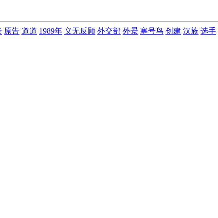
老
原告
道道
1989年
义无反顾
外交部
外景
寒号鸟
创建
汉族
选手