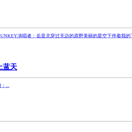
UNKEY演唱者：岳亚北穿过无边的原野美丽的星空下停着我
上蓝天
...