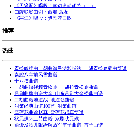
《天缘配》唱段：南边道胡胡腔（二）
曲牌联缀曲例：西厢·观花
《寒江》唱段：樊梨花自叹
推荐
热曲
青松岭插曲二胡曲谱弓法和指法_二胡青松岭插曲简谱
秦腔八年前风雪曲谱
十八摸曲谱
二胡曲谱视频青松岭_二胡拉青松岭曲谱
吕剧曲牌曲谱大全_山东吕剧大全经典曲谱
二胡曲谱地道战_地道战曲谱
洞箫经典曲谱100首_洞箫曲谱
雪莲花曲谱赵真_雪莲花赵真简谱
状元媒宋土芳曲谱_京剧状元媒
俞逊发歌儿献给解放军笛子曲谱_笛子曲谱