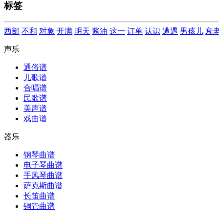
标签
西部
不和
对象
开满
明天
酱油
这一
订单
认识
遭遇
男孩儿
衰
声乐
通俗谱
儿歌谱
合唱谱
民歌谱
美声谱
戏曲谱
器乐
钢琴曲谱
电子琴曲谱
手风琴曲谱
萨克斯曲谱
长笛曲谱
铜管曲谱