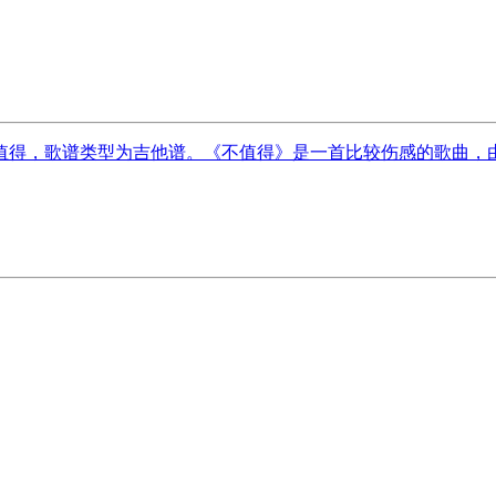
得，歌谱类型为吉他谱。《不值得》是一首比较伤感的歌曲，由梦