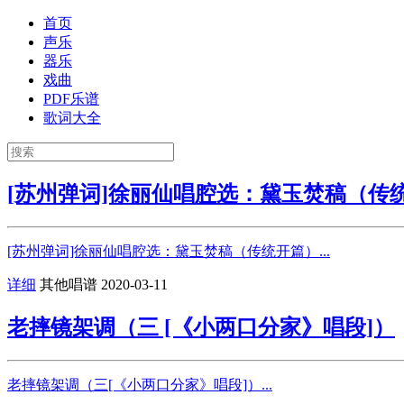
首页
声乐
器乐
戏曲
PDF乐谱
歌词大全
[苏州弹词]徐丽仙唱腔选：黛玉焚稿（传
[苏州弹词]徐丽仙唱腔选：黛玉焚稿（传统开篇）...
详细
其他唱谱
2020-03-11
老摔镜架调（三 [《小两口分家》唱段]）
老摔镜架调（三[《小两口分家》唱段]）...