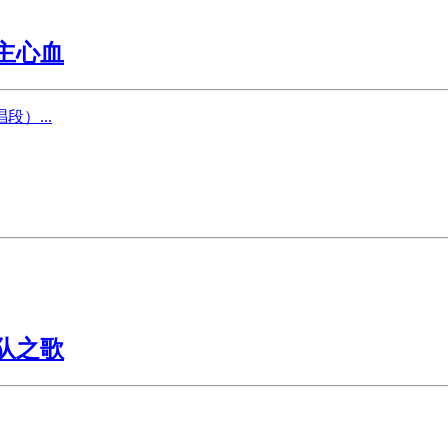
主心血
）...
队之歌