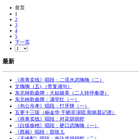
首页
1
2
3
4
5
下一页
最新
《燕青卖线》唱段：二流水武嗨嗨（二）
文嗨嗨（五) （带复诵句）
东北秧歌曲牌：大姑娘美（二人转伴奏谱）
东北秧歌曲牌：满堂红（一）
《包公吊孝》唱段：打牙牌（一）
五更十三咳（杨金华 于晓菲演唱 那炳晨记谱）
《燕青卖线》唱段：对花胡胡腔
《白猿偷桃》唱段：硬口武嗨嗨（一）
《西厢》唱段：双吱儿
《天缘配》唱段：南边道胡胡腔（二）