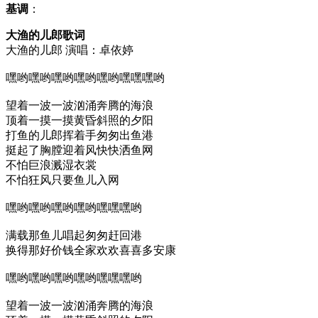
基调
：
大渔的儿郎歌词
大渔的儿郎 演唱：卓依婷
嘿哟嘿哟嘿哟嘿哟嘿哟嘿嘿嘿哟
望着一波一波汹涌奔腾的海浪
顶着一摸一摸黄昏斜照的夕阳
打鱼的儿郎挥着手匆匆出鱼港
挺起了胸膛迎着风快快洒鱼网
不怕巨浪溅湿衣裳
不怕狂风只要鱼儿入网
嘿哟嘿哟嘿哟嘿哟嘿嘿嘿哟
满载那鱼儿唱起匆匆赶回港
换得那好价钱全家欢欢喜喜多安康
嘿哟嘿哟嘿哟嘿哟嘿嘿嘿哟
望着一波一波汹涌奔腾的海浪