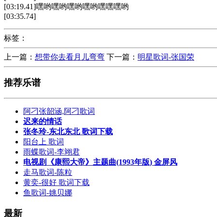
[03:19.41]嘿哟嘿哟嘿哟嘿哟嘿嘿嘿哟
[03:35.74]
标签：
上一篇：
想带你去看月儿弯弯
下一篇：
明星歌词-张国荣
推荐乐谱
阿刁张韶涵,阿刁歌词
迟来的情话
张冬玲-东北东北 歌词下载
阳台上 歌词
雨蝶歌词-李翊君
电视剧《康熙大帝》主题曲(1993年版) 金屏风
走马歌词-陈粒
黄奕-很好 歌词下载
鱼歌词-姚贝娜
最新