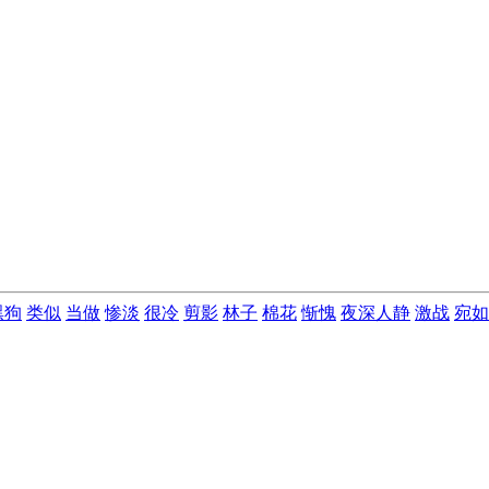
黑狗
类似
当做
惨淡
很冷
剪影
林子
棉花
惭愧
夜深人静
激战
宛如