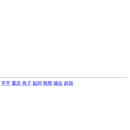
平平
重庆
燕子
如同
熊熊
缠在
超脱