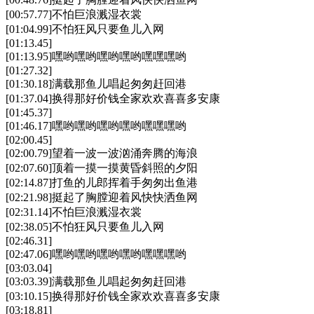
[00:57.77]不怕巨浪溅湿衣裳
[01:04.99]不怕狂风只要鱼儿入网
[01:13.45]
[01:13.95]嘿哟嘿哟嘿哟嘿哟嘿嘿嘿哟
[01:27.32]
[01:30.18]满载那鱼儿唱起匆匆赶回港
[01:37.04]换得那好价钱全家欢欢喜喜多安康
[01:45.37]
[01:46.17]嘿哟嘿哟嘿哟嘿哟嘿嘿嘿哟
[02:00.45]
[02:00.79]望着一波一波汹涌奔腾的海浪
[02:07.60]顶着一摸一摸黄昏斜照的夕阳
[02:14.87]打鱼的儿郎挥着手匆匆出鱼港
[02:21.98]挺起了胸膛迎着风快快洒鱼网
[02:31.14]不怕巨浪溅湿衣裳
[02:38.05]不怕狂风只要鱼儿入网
[02:46.31]
[02:47.06]嘿哟嘿哟嘿哟嘿哟嘿嘿嘿哟
[03:03.04]
[03:03.39]满载那鱼儿唱起匆匆赶回港
[03:10.15]换得那好价钱全家欢欢喜喜多安康
[03:18.81]