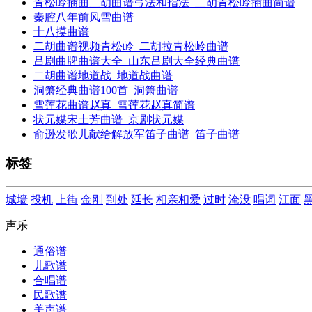
青松岭插曲二胡曲谱弓法和指法_二胡青松岭插曲简谱
秦腔八年前风雪曲谱
十八摸曲谱
二胡曲谱视频青松岭_二胡拉青松岭曲谱
吕剧曲牌曲谱大全_山东吕剧大全经典曲谱
二胡曲谱地道战_地道战曲谱
洞箫经典曲谱100首_洞箫曲谱
雪莲花曲谱赵真_雪莲花赵真简谱
状元媒宋土芳曲谱_京剧状元媒
俞逊发歌儿献给解放军笛子曲谱_笛子曲谱
标签
城墙
投机
上街
金刚
到处
延长
相亲相爱
过时
淹没
唱词
江面
声乐
通俗谱
儿歌谱
合唱谱
民歌谱
美声谱