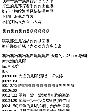
顶着一摸一摸黄昏斜照的夕阳
打鱼的儿郎挥着手匆匆出鱼港
挺起了胸膛迎着风快快洒鱼网
不怕巨浪溅湿衣裳
不怕狂风只要鱼儿入网
嘿哟嘿哟嘿哟嘿哟嘿嘿嘿哟
满载那鱼儿唱起匆匆赶回港
换得那好价钱全家欢欢喜喜多安康
嘿哟嘿哟嘿哟嘿哟嘿嘿嘿哟
大渔的儿郎LRC歌词
[ti:大渔的儿郎]
[ar:卓依婷]
[by:]
[00:00.00]大渔的儿郎 演唱：卓依婷
[00:05.84]
[00:12.75]嘿哟嘿哟嘿哟嘿哟嘿哟嘿嘿嘿哟
[00:26.88]
[00:27.22]望着一波一波汹涌奔腾的海浪
[00:34.29]顶着一摸一摸黄昏斜照的夕阳
[00:41.50]打鱼的儿郎挥着手匆匆出鱼港
[00:48.76]挺起了胸膛迎着风快快洒鱼网