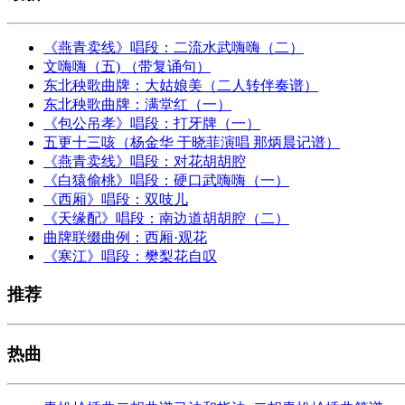
《燕青卖线》唱段：二流水武嗨嗨（二）
文嗨嗨（五) （带复诵句）
东北秧歌曲牌：大姑娘美（二人转伴奏谱）
东北秧歌曲牌：满堂红（一）
《包公吊孝》唱段：打牙牌（一）
五更十三咳（杨金华 于晓菲演唱 那炳晨记谱）
《燕青卖线》唱段：对花胡胡腔
《白猿偷桃》唱段：硬口武嗨嗨（一）
《西厢》唱段：双吱儿
《天缘配》唱段：南边道胡胡腔（二）
曲牌联缀曲例：西厢·观花
《寒江》唱段：樊梨花自叹
推荐
热曲