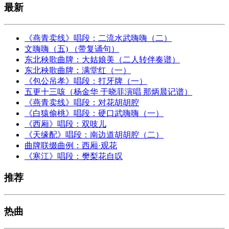
最新
《燕青卖线》唱段：二流水武嗨嗨（二）
文嗨嗨（五) （带复诵句）
东北秧歌曲牌：大姑娘美（二人转伴奏谱）
东北秧歌曲牌：满堂红（一）
《包公吊孝》唱段：打牙牌（一）
五更十三咳（杨金华 于晓菲演唱 那炳晨记谱）
《燕青卖线》唱段：对花胡胡腔
《白猿偷桃》唱段：硬口武嗨嗨（一）
《西厢》唱段：双吱儿
《天缘配》唱段：南边道胡胡腔（二）
曲牌联缀曲例：西厢·观花
《寒江》唱段：樊梨花自叹
推荐
热曲