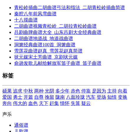
青松岭插曲二胡曲谱弓法和指法_二胡青松岭插曲简谱
秦腔八年前风雪曲谱
十八摸曲谱
二胡曲谱视频青松岭_二胡拉青松岭曲谱
吕剧曲牌曲谱大全_山东吕剧大全经典曲谱
二胡曲谱地道战_地道战曲谱
洞箫经典曲谱100首_洞箫曲谱
雪莲花曲谱赵真_雪莲花赵真简谱
状元媒宋土芳曲谱_京剧状元媒
俞逊发歌儿献给解放军笛子曲谱_笛子曲谱
标签
硕果
追求
中秋
两种
光阴
多少年
赤色
停靠
是因为
主持
向着
爱国
勇士
开篇
自尊
挽留
陇南
八面玲珑
汽车
登场
知情
变换
奔向
伟大的
血色
天下
赶集
情怀
失算
疑云
声乐
通俗谱
儿歌谱