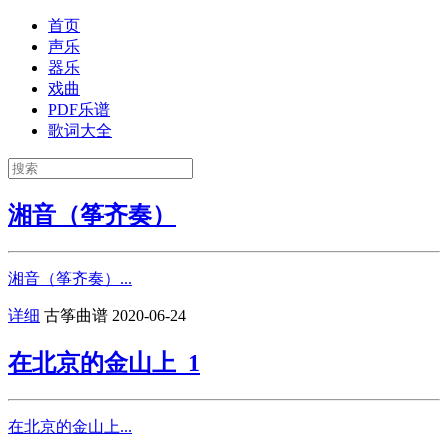
首页
声乐
器乐
戏曲
PDF乐谱
歌词大全
湘音（筝齐奏）
湘音（筝齐奏）...
详细
古筝曲谱
2020-06-24
在北京的金山上_1
在北京的金山上...