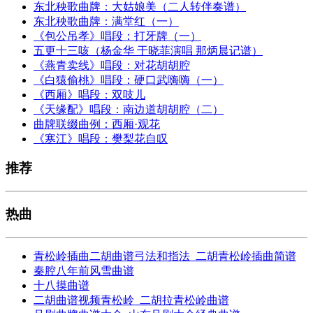
东北秧歌曲牌：大姑娘美（二人转伴奏谱）
东北秧歌曲牌：满堂红（一）
《包公吊孝》唱段：打牙牌（一）
五更十三咳（杨金华 于晓菲演唱 那炳晨记谱）
《燕青卖线》唱段：对花胡胡腔
《白猿偷桃》唱段：硬口武嗨嗨（一）
《西厢》唱段：双吱儿
《天缘配》唱段：南边道胡胡腔（二）
曲牌联缀曲例：西厢·观花
《寒江》唱段：樊梨花自叹
推荐
热曲
青松岭插曲二胡曲谱弓法和指法_二胡青松岭插曲简谱
秦腔八年前风雪曲谱
十八摸曲谱
二胡曲谱视频青松岭_二胡拉青松岭曲谱