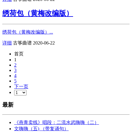
绣荷包（黄梅改编版）
绣荷包（黄梅改编版）...
详细
古筝曲谱
2020-06-22
首页
1
2
3
4
5
下一页
最新
《燕青卖线》唱段：二流水武嗨嗨（二）
文嗨嗨（五) （带复诵句）