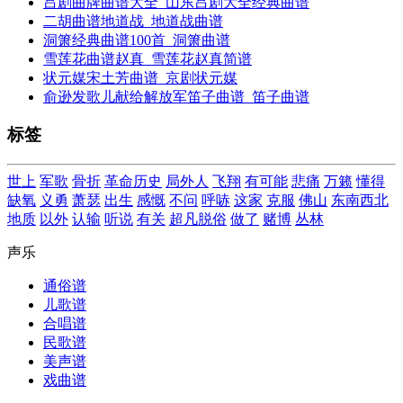
吕剧曲牌曲谱大全_山东吕剧大全经典曲谱
二胡曲谱地道战_地道战曲谱
洞箫经典曲谱100首_洞箫曲谱
雪莲花曲谱赵真_雪莲花赵真简谱
状元媒宋土芳曲谱_京剧状元媒
俞逊发歌儿献给解放军笛子曲谱_笛子曲谱
标签
世上
军歌
骨折
革命历史
局外人
飞翔
有可能
悲痛
万籁
懂得
缺氧
义勇
萧瑟
出生
感慨
不问
呼哧
这家
克服
佛山
东南西北
地质
以外
认输
听说
有关
超凡脱俗
做了
赌博
丛林
声乐
通俗谱
儿歌谱
合唱谱
民歌谱
美声谱
戏曲谱