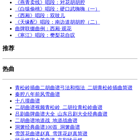
《燕青卖线》唱段：对花胡胡腔
《白猿偷桃》唱段：硬口武嗨嗨（一）
《西厢》唱段：双吱儿
《天缘配》唱段：南边道胡胡腔（二）
曲牌联缀曲例：西厢·观花
《寒江》唱段：樊梨花自叹
推荐
热曲
青松岭插曲二胡曲谱弓法和指法_二胡青松岭插曲简谱
秦腔八年前风雪曲谱
十八摸曲谱
二胡曲谱视频青松岭_二胡拉青松岭曲谱
吕剧曲牌曲谱大全_山东吕剧大全经典曲谱
二胡曲谱地道战_地道战曲谱
洞箫经典曲谱100首_洞箫曲谱
雪莲花曲谱赵真_雪莲花赵真简谱