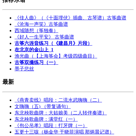
《佳人曲》（《十面埋伏》插曲、古琴谱）古筝曲谱
《沧海一声笑》古筝曲谱
西域随想（筝独奏）
《好人一生平安》 古筝曲谱
古筝六连音练习（《建昌月》片段）
在北京的金山上_1
渔光曲（【上海筝会】考级四级曲目）
古筝双撮练习（一）
墨子悲丝
最新
《燕青卖线》唱段：二流水武嗨嗨（二）
文嗨嗨（五) （带复诵句）
东北秧歌曲牌：大姑娘美（二人转伴奏谱）
东北秧歌曲牌：满堂红（一）
《包公吊孝》唱段：打牙牌（一）
五更十三咳（杨金华 于晓菲演唱 那炳晨记谱）