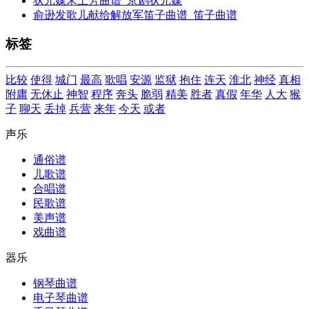
状元媒宋土芳曲谱_京剧状元媒
俞逊发歌儿献给解放军笛子曲谱_笛子曲谱
标签
比较
使得
城门
最高
歌唱
安源
监狱
抱住
连天
淮北
神经
真相
附庸
无休止
神智
程序
奔头
脆弱
精美
胜者
真假
年华
人大
猴
子
聊天
丢掉
兵营
来年
今天
或者
声乐
通俗谱
儿歌谱
合唱谱
民歌谱
美声谱
戏曲谱
器乐
钢琴曲谱
电子琴曲谱