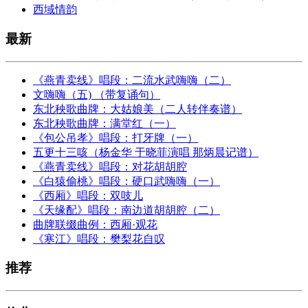
西域情韵
最新
《燕青卖线》唱段：二流水武嗨嗨（二）
文嗨嗨（五) （带复诵句）
东北秧歌曲牌：大姑娘美（二人转伴奏谱）
东北秧歌曲牌：满堂红（一）
《包公吊孝》唱段：打牙牌（一）
五更十三咳（杨金华 于晓菲演唱 那炳晨记谱）
《燕青卖线》唱段：对花胡胡腔
《白猿偷桃》唱段：硬口武嗨嗨（一）
《西厢》唱段：双吱儿
《天缘配》唱段：南边道胡胡腔（二）
曲牌联缀曲例：西厢·观花
《寒江》唱段：樊梨花自叹
推荐