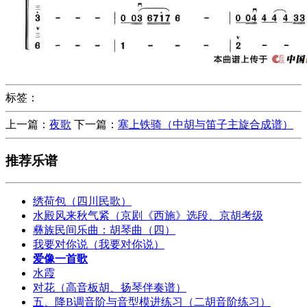
标签：
上一篇：
夜歌
下一篇：
塞上铁骑（中胡与笛子主旋合成谱）
推荐乐谱
绣荷包（四川民歌）
水殿风来秋气紧（京剧《西施》选段、京胡考级
彝族民间乐曲：胡琴曲（四）
我要对你说（我要对你说）
爱像一首歌
水霞
对花（高音板胡、扬琴伴奏谱）
五、降B调音阶与音型模进练习（二胡音阶练习）