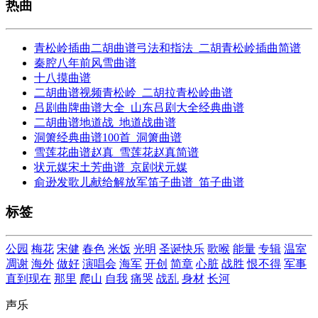
热曲
青松岭插曲二胡曲谱弓法和指法_二胡青松岭插曲简谱
秦腔八年前风雪曲谱
十八摸曲谱
二胡曲谱视频青松岭_二胡拉青松岭曲谱
吕剧曲牌曲谱大全_山东吕剧大全经典曲谱
二胡曲谱地道战_地道战曲谱
洞箫经典曲谱100首_洞箫曲谱
雪莲花曲谱赵真_雪莲花赵真简谱
状元媒宋土芳曲谱_京剧状元媒
俞逊发歌儿献给解放军笛子曲谱_笛子曲谱
标签
公园
梅花
宋健
春色
米饭
光明
圣诞快乐
歌喉
能量
专辑
温室
凋谢
海外
做好
演唱会
海军
开创
简章
心脏
战胜
恨不得
军事
直到现在
那里
爬山
自我
痛哭
战乱
身材
长河
声乐