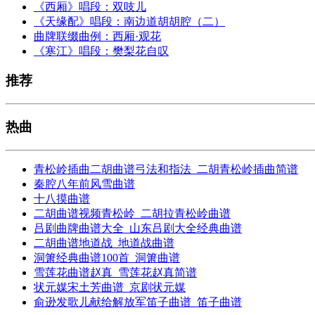
《西厢》唱段：双吱儿
《天缘配》唱段：南边道胡胡腔（二）
曲牌联缀曲例：西厢·观花
《寒江》唱段：樊梨花自叹
推荐
热曲
青松岭插曲二胡曲谱弓法和指法_二胡青松岭插曲简谱
秦腔八年前风雪曲谱
十八摸曲谱
二胡曲谱视频青松岭_二胡拉青松岭曲谱
吕剧曲牌曲谱大全_山东吕剧大全经典曲谱
二胡曲谱地道战_地道战曲谱
洞箫经典曲谱100首_洞箫曲谱
雪莲花曲谱赵真_雪莲花赵真简谱
状元媒宋土芳曲谱_京剧状元媒
俞逊发歌儿献给解放军笛子曲谱_笛子曲谱