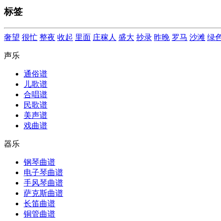
标签
奢望
很忙
整夜
收起
里面
庄稼人
盛大
抄录
昨晚
罗马
沙滩
绿
声乐
通俗谱
儿歌谱
合唱谱
民歌谱
美声谱
戏曲谱
器乐
钢琴曲谱
电子琴曲谱
手风琴曲谱
萨克斯曲谱
长笛曲谱
铜管曲谱