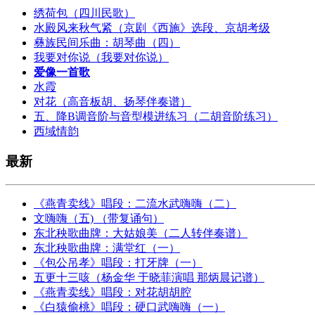
绣荷包（四川民歌）
水殿风来秋气紧（京剧《西施》选段、京胡考级
彝族民间乐曲：胡琴曲（四）
我要对你说（我要对你说）
爱像一首歌
水霞
对花（高音板胡、扬琴伴奏谱）
五、降B调音阶与音型模进练习（二胡音阶练习）
西域情韵
最新
《燕青卖线》唱段：二流水武嗨嗨（二）
文嗨嗨（五) （带复诵句）
东北秧歌曲牌：大姑娘美（二人转伴奏谱）
东北秧歌曲牌：满堂红（一）
《包公吊孝》唱段：打牙牌（一）
五更十三咳（杨金华 于晓菲演唱 那炳晨记谱）
《燕青卖线》唱段：对花胡胡腔
《白猿偷桃》唱段：硬口武嗨嗨（一）