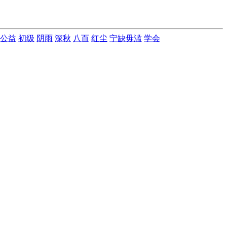
公益
初级
阴雨
深秋
八百
红尘
宁缺毋滥
学会