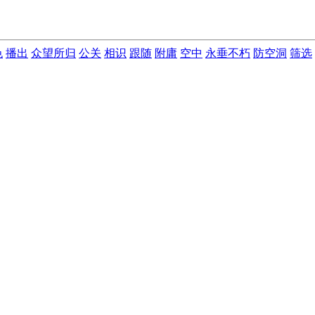
色
播出
众望所归
公关
相识
跟随
附庸
空中
永垂不朽
防空洞
筛选