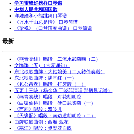
学习雷锋好榜样口琴谱
中华人民共和国国歌
洋娃娃和小熊跳舞口琴谱
《万水千山总是情》 口琴简谱
《梁祝》（口琴演奏曲谱） 口琴简谱
最新
《燕青卖线》唱段：二流水武嗨嗨（二）
文嗨嗨（五) （带复诵句）
东北秧歌曲牌：大姑娘美（二人转伴奏谱）
东北秧歌曲牌：满堂红（一）
《包公吊孝》唱段：打牙牌（一）
五更十三咳（杨金华 于晓菲演唱 那炳晨记谱）
《燕青卖线》唱段：对花胡胡腔
《白猿偷桃》唱段：硬口武嗨嗨（一）
《西厢》唱段：双吱儿
《天缘配》唱段：南边道胡胡腔（二）
曲牌联缀曲例：西厢·观花
《寒江》唱段：樊梨花自叹