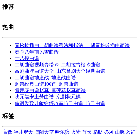
推荐
热曲
青松岭插曲二胡曲谱弓法和指法_二胡青松岭插曲简谱
秦腔八年前风雪曲谱
十八摸曲谱
二胡曲谱视频青松岭_二胡拉青松岭曲谱
吕剧曲牌曲谱大全_山东吕剧大全经典曲谱
二胡曲谱地道战_地道战曲谱
洞箫经典曲谱100首_洞箫曲谱
雪莲花曲谱赵真_雪莲花赵真简谱
状元媒宋土芳曲谱_京剧状元媒
俞逊发歌儿献给解放军笛子曲谱_笛子曲谱
标签
高低
坐井观天
海阔天空
哈尔滨
火光
首长
脂肪
必须
山脉
殷红