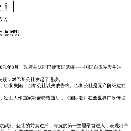
871年3月，政府军队同巴黎市民武装——国民自卫军发生冲
失败，对巴黎公社发起了进攻。
28日，巴黎失陷，巴黎公社以失败告终。巴黎公社是无产阶级建立
来，经工人作曲家狄盖特谱曲后，《国际歌》在全世界广泛传唱
乐改编版。悲壮的前奏过后，深沉的第一主题昂首进入，表现出革