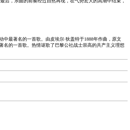
；最后，乐曲的前奏经过自然再现，在气势宏大的高潮中结束，
中最著名的一首歌。由皮埃尔·狄盖特于1888年作曲，原文
最著名的一首歌。热情讴歌了巴黎公社战士崇高的共产主义理想