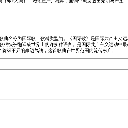
调（即F大调），始终庄严、雄浑，曲调中愈发透出光明与希望
歌曲名称为国际歌，歌谱类型为。《国际歌》是国际共产主义运动
级战歌很快被翻译成世界上的许多种语言。是国际共产主义运动中
产阶级不屈的豪迈气魄，这首歌曲在世界范围内流传极广。