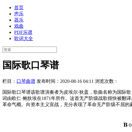
首页
声乐
器乐
戏曲
PDF乐谱
歌词大全
国际歌口琴谱
栏目：
口琴曲谱
发布时间：2020-08-16 04:11
浏览次数：
国际歌口琴谱该歌谱演奏者为皮埃尔·狄盖，歌曲名称为国际歌
词由欧仁·鲍狄埃在1871年所作。这首无产阶级战歌很快被
革命气概。向资本主义宣战，充分表现了革命无产阶级不屈的