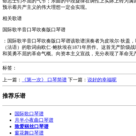
命志士们不屈的气节；乐曲的中段旋律在调性上实际上转为属
预示着共产主义的伟大理想一定会实现。
相关歌谱
国际歌半音口琴吹奏版口琴谱
：国际歌半音口琴吹奏版口琴谱该歌谱演奏者为皮埃尔·狄盖，
（法语）的歌词由欧仁·鲍狄埃在1871年所作。这首无产阶
和英勇不屈的革命气概。向资本主义宣战，充分表现了革命无
标签：
上一篇：
《第一次》 口琴简谱
下一篇：
说好的幸福呢
推荐乐谱
国际歌口琴谱
月半小夜曲口琴谱
致爱丽丝口琴谱
窗花舞口琴谱