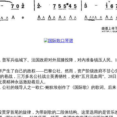
，普军兵临城下。法国政府对外屈膝投降，对内准备镇压人民。1
举产生了自己的政权——巴黎公社。然而，资产阶级政府不甘心
了激烈的巷战，三万多名公社战士英勇牺牲，史称“五月流血周”。
无畏精神永远激励着后人。
，公社的领导人之一欧仁·鲍狄埃创作了《国际歌》的歌词。后
一段贯穿首尾的旋律，为带副歌的二段体结构。这里选用的是管