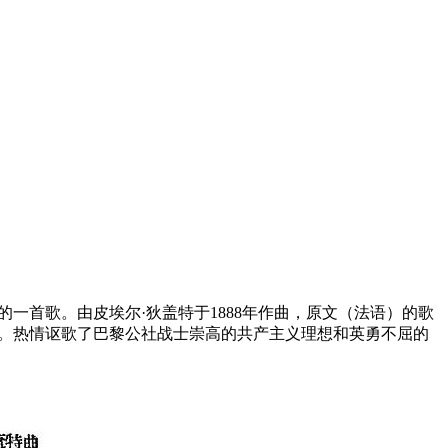
一首歌。由皮埃尔·狄盖特于1888年作曲，原文（法语）的歌
歌。热情讴歌了巴黎公社战士崇高的共产主义理想和英勇不屈的