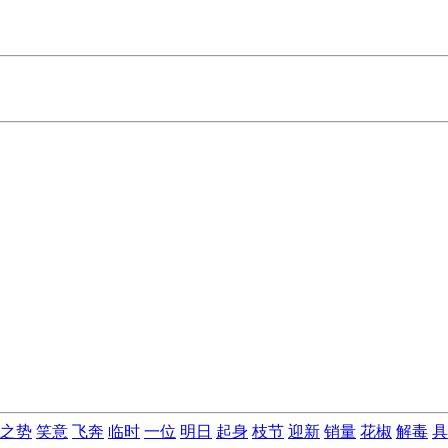
之势
笑意
飞奔
临时
一位
明日
起身
枝节
迎新
销量
花椒
解毒
具