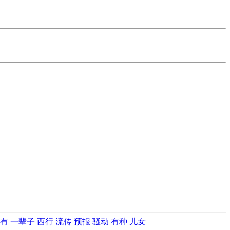
有
一辈子
西行
流传
预报
骚动
有种
儿女