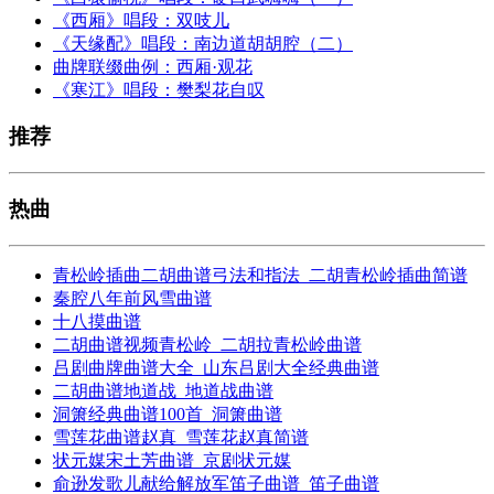
《西厢》唱段：双吱儿
《天缘配》唱段：南边道胡胡腔（二）
曲牌联缀曲例：西厢·观花
《寒江》唱段：樊梨花自叹
推荐
热曲
青松岭插曲二胡曲谱弓法和指法_二胡青松岭插曲简谱
秦腔八年前风雪曲谱
十八摸曲谱
二胡曲谱视频青松岭_二胡拉青松岭曲谱
吕剧曲牌曲谱大全_山东吕剧大全经典曲谱
二胡曲谱地道战_地道战曲谱
洞箫经典曲谱100首_洞箫曲谱
雪莲花曲谱赵真_雪莲花赵真简谱
状元媒宋土芳曲谱_京剧状元媒
俞逊发歌儿献给解放军笛子曲谱_笛子曲谱