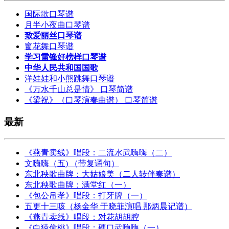
国际歌口琴谱
月半小夜曲口琴谱
致爱丽丝口琴谱
窗花舞口琴谱
学习雷锋好榜样口琴谱
中华人民共和国国歌
洋娃娃和小熊跳舞口琴谱
《万水千山总是情》 口琴简谱
《梁祝》（口琴演奏曲谱） 口琴简谱
最新
《燕青卖线》唱段：二流水武嗨嗨（二）
文嗨嗨（五) （带复诵句）
东北秧歌曲牌：大姑娘美（二人转伴奏谱）
东北秧歌曲牌：满堂红（一）
《包公吊孝》唱段：打牙牌（一）
五更十三咳（杨金华 于晓菲演唱 那炳晨记谱）
《燕青卖线》唱段：对花胡胡腔
《白猿偷桃》唱段：硬口武嗨嗨（一）