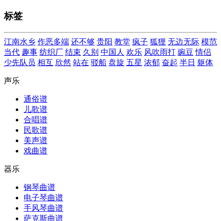
标签
江南水乡
作恶多端
还不够
贵阳
教堂
疯子
狐狸
无边无际
模范
当代
趣事
纺织厂
结束
久别
中国人
欢乐
风吹雨打
豌豆
情侣
少先队员
相互
欣然
站在
驳船
盘旋
五星
浓郁
奋起
半日
躯体
声乐
通俗谱
儿歌谱
合唱谱
民歌谱
美声谱
戏曲谱
器乐
钢琴曲谱
电子琴曲谱
手风琴曲谱
萨克斯曲谱