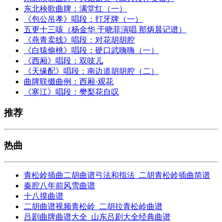
东北秧歌曲牌：满堂红（一）
《包公吊孝》唱段：打牙牌（一）
五更十三咳（杨金华 于晓菲演唱 那炳晨记谱）
《燕青卖线》唱段：对花胡胡腔
《白猿偷桃》唱段：硬口武嗨嗨（一）
《西厢》唱段：双吱儿
《天缘配》唱段：南边道胡胡腔（二）
曲牌联缀曲例：西厢·观花
《寒江》唱段：樊梨花自叹
推荐
热曲
青松岭插曲二胡曲谱弓法和指法_二胡青松岭插曲简谱
秦腔八年前风雪曲谱
十八摸曲谱
二胡曲谱视频青松岭_二胡拉青松岭曲谱
吕剧曲牌曲谱大全_山东吕剧大全经典曲谱