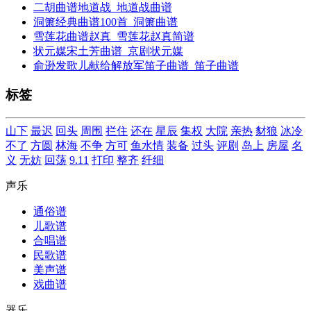
二胡曲谱地道战_地道战曲谱
洞箫经典曲谱100首_洞箫曲谱
雪莲花曲谱赵真_雪莲花赵真简谱
状元媒宋土芳曲谱_京剧状元媒
俞逊发歌儿献给解放军笛子曲谱_笛子曲谱
标签
山下
最迟
回头
周围
拦住
还在
星辰
集权
大院
亲热
豺狼
冰冷
不了
方圆
林海
不争
方可
鱼水情
装备
过头
评剧
岛上
房屋
名
义
无妨
回荡
9.11
打印
整齐
纤细
声乐
通俗谱
儿歌谱
合唱谱
民歌谱
美声谱
戏曲谱
器乐