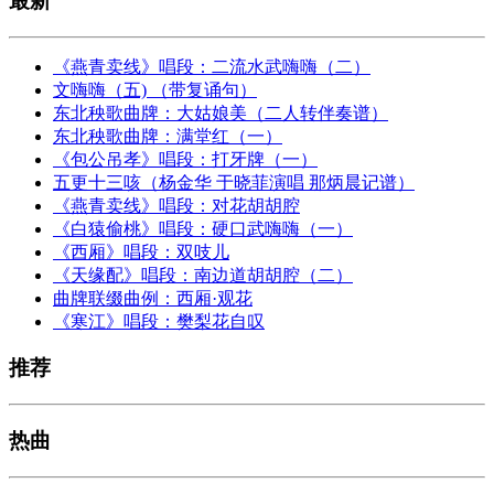
最新
《燕青卖线》唱段：二流水武嗨嗨（二）
文嗨嗨（五) （带复诵句）
东北秧歌曲牌：大姑娘美（二人转伴奏谱）
东北秧歌曲牌：满堂红（一）
《包公吊孝》唱段：打牙牌（一）
五更十三咳（杨金华 于晓菲演唱 那炳晨记谱）
《燕青卖线》唱段：对花胡胡腔
《白猿偷桃》唱段：硬口武嗨嗨（一）
《西厢》唱段：双吱儿
《天缘配》唱段：南边道胡胡腔（二）
曲牌联缀曲例：西厢·观花
《寒江》唱段：樊梨花自叹
推荐
热曲