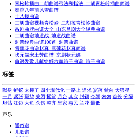
青松岭插曲二胡曲谱弓法和指法_二胡青松岭插曲简谱
秦腔八年前风雪曲谱
十八摸曲谱
二胡曲谱视频青松岭_二胡拉青松岭曲谱
吕剧曲牌曲谱大全_山东吕剧大全经典曲谱
二胡曲谱地道战_地道战曲谱
洞箫经典曲谱100首_洞箫曲谱
雪莲花曲谱赵真_雪莲花赵真简谱
状元媒宋土芳曲谱_京剧状元媒
俞逊发歌儿献给解放军笛子曲谱_笛子曲谱
标签
献身
蚂蚁
太棒了
四个现代化
一路上
追求
寥落
驶向
天狼星
一月
紧张
斑鸠
关闭
摇篮
月台
其实
封锁
今朝
匆匆
首长
分隔
坦荡
江边
大鱼
杀伤
整齐
皇家
惠民
兰花
最低
声乐
通俗谱
儿歌谱