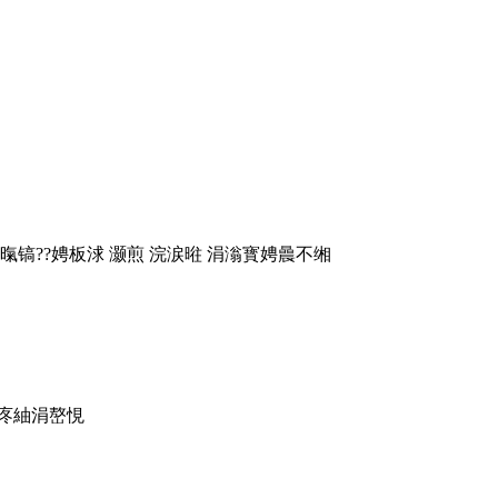
镐??娉板浗 灏煎 浣涙暀 涓滃寳娉曟不缃
庝紬涓嶅悓