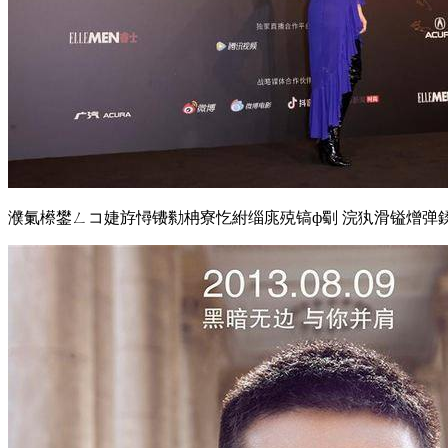
濮氭櫒鐢ㄥコ婕斿憳镄勬柟寮忔紨缁庣殑镐ф劅 浣犱滑镒熷弹