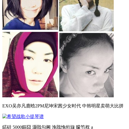
EXO吴亦凡鹿晗2PM尼坤宋茜少女时代 中韩明星卖萌大比拼
鍩硅 5000鏂囧 灏戝勾阃 浼戝悗绗旇 曚笉杈 a