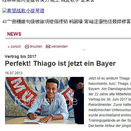
41宀侀檲鏉句级镣掓埧镫傝禋韬 杩囦嚎 甯屾湜灏忚佸叕鐣椤畧瀹