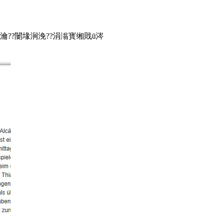
??闄堟涧浼??涓滃寳缃戝ū涔