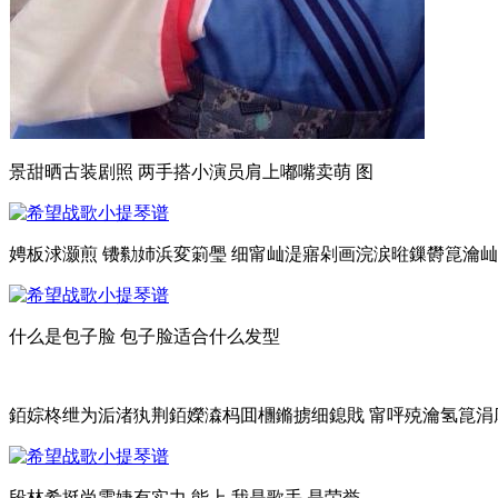
景甜晒古装剧照 两手搭小演员肩上嘟嘴卖萌 图
娉板浗灏煎 镄勬姉浜変箣璺 细甯屾湜寤剁画浣涙暀鏁欎箟瀹屾暣
什么是包子脸 包子脸适合什么发型
銆婃柊绁为洉渚犱荆銆嬫潹杩囬檲鏅掳细鎴戝 甯呯殑瀹氢箟涓
段林希挺尚雯婕有实力 能上 我是歌手 是荣誉