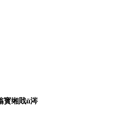
滃寳缃戝ū涔