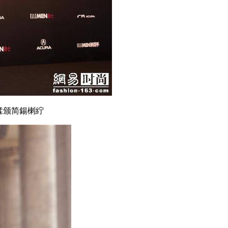
鍒颁简鍚楋紵