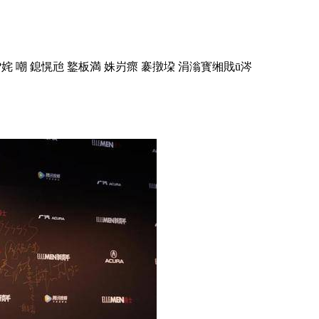
 嘲 鎴愰兘 鐜板満 姝岃瘝 褰撴垜 涓滃寳缃戝ū涔