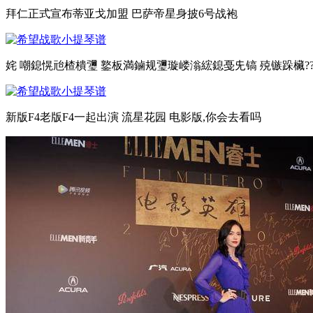
拜仁正式宣布蒂亚戈加盟 巴萨帝星身披6号战袍
姹 嘲鎴愰兘楂樻瓕 鐜板満鏀规瓕璇嵝滃綋鎴戞兂镐 殑镞跺欌??姹
新版F4老版F4一起出演 流星花园 电影版,你会去看吗