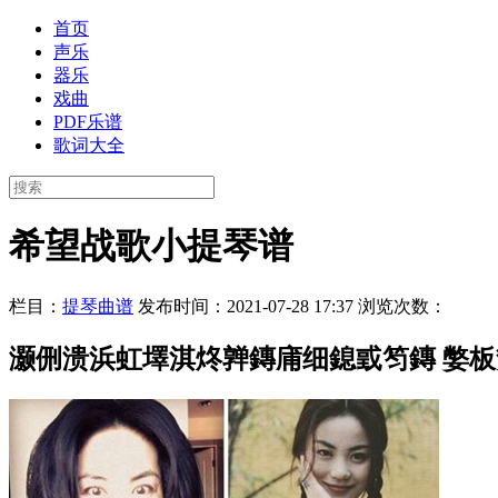
首页
声乐
器乐
戏曲
PDF乐谱
歌词大全
希望战歌小提琴谱
栏目：
提琴曲谱
发布时间：2021-07-28 17:37
浏览次数：
灏侀溃浜虹墿淇炵亸鏄庯细鎴戜笉鏄 嫳板勶