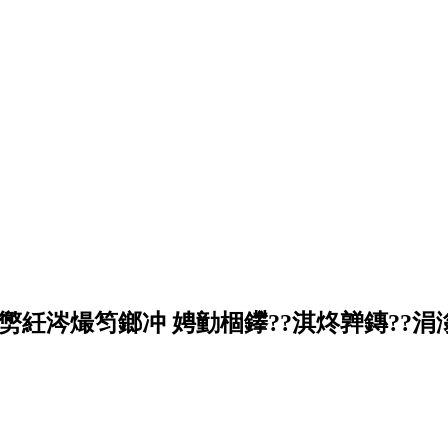
紝涔熶笉鎯冲 娉勭棝鑻??淇炵亸鏄??涓