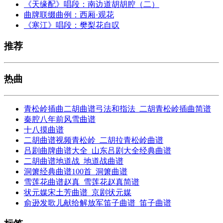
《天缘配》唱段：南边道胡胡腔（二）
曲牌联缀曲例：西厢·观花
《寒江》唱段：樊梨花自叹
推荐
热曲
青松岭插曲二胡曲谱弓法和指法_二胡青松岭插曲简谱
秦腔八年前风雪曲谱
十八摸曲谱
二胡曲谱视频青松岭_二胡拉青松岭曲谱
吕剧曲牌曲谱大全_山东吕剧大全经典曲谱
二胡曲谱地道战_地道战曲谱
洞箫经典曲谱100首_洞箫曲谱
雪莲花曲谱赵真_雪莲花赵真简谱
状元媒宋土芳曲谱_京剧状元媒
俞逊发歌儿献给解放军笛子曲谱_笛子曲谱