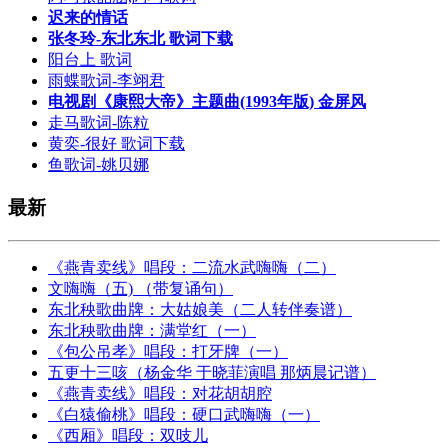
迟来的情话
张冬玲-东北东北 歌词下载
阳台上 歌词
雨蝶歌词-李翊君
电视剧《康熙大帝》主题曲(1993年版) 金屏风
走马歌词-陈粒
黄奕-很好 歌词下载
鱼歌词-姚贝娜
最新
《燕青卖线》唱段：二流水武嗨嗨（二）
文嗨嗨（五) （带复诵句）
东北秧歌曲牌：大姑娘美（二人转伴奏谱）
东北秧歌曲牌：满堂红（一）
《包公吊孝》唱段：打牙牌（一）
五更十三咳（杨金华 于晓菲演唱 那炳晨记谱）
《燕青卖线》唱段：对花胡胡腔
《白猿偷桃》唱段：硬口武嗨嗨（一）
《西厢》唱段：双吱儿