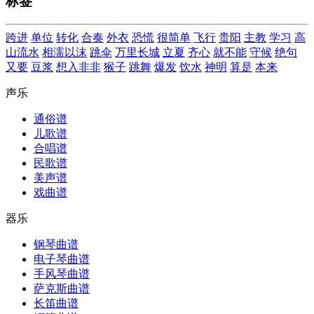
标签
跨进
单位
转化
合奏
外衣
恐慌
很简单
飞行
贵阳
主教
学习
高
山流水
相濡以沫
跳伞
万里长城
立夏
齐心
就不能
守候
绝句
又要
豆浆
想入非非
猴子
跳舞
爆发
饮水
神明
算是
本来
声乐
通俗谱
儿歌谱
合唱谱
民歌谱
美声谱
戏曲谱
器乐
钢琴曲谱
电子琴曲谱
手风琴曲谱
萨克斯曲谱
长笛曲谱