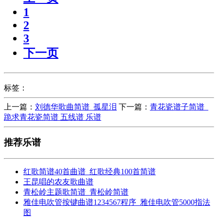
1
2
3
下一页
标签：
上一篇：
刘德华歌曲简谱_孤星泪
下一篇：
青花瓷谱子简谱_
跪求青花瓷简谱 五线谱 乐谱
推荐乐谱
红歌简谱40首曲谱_红歌经典100首简谱
王昆唱的农友歌曲谱
青松岭主题歌简谱_青松岭简谱
雅佳电吹管按键曲谱1234567程序_雅佳电吹管5000指法
图