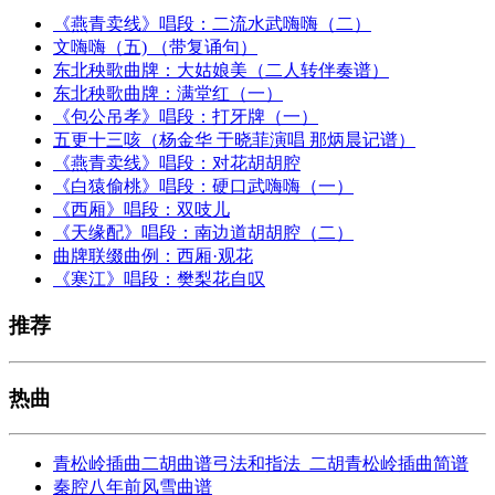
《燕青卖线》唱段：二流水武嗨嗨（二）
文嗨嗨（五) （带复诵句）
东北秧歌曲牌：大姑娘美（二人转伴奏谱）
东北秧歌曲牌：满堂红（一）
《包公吊孝》唱段：打牙牌（一）
五更十三咳（杨金华 于晓菲演唱 那炳晨记谱）
《燕青卖线》唱段：对花胡胡腔
《白猿偷桃》唱段：硬口武嗨嗨（一）
《西厢》唱段：双吱儿
《天缘配》唱段：南边道胡胡腔（二）
曲牌联缀曲例：西厢·观花
《寒江》唱段：樊梨花自叹
推荐
热曲
青松岭插曲二胡曲谱弓法和指法_二胡青松岭插曲简谱
秦腔八年前风雪曲谱