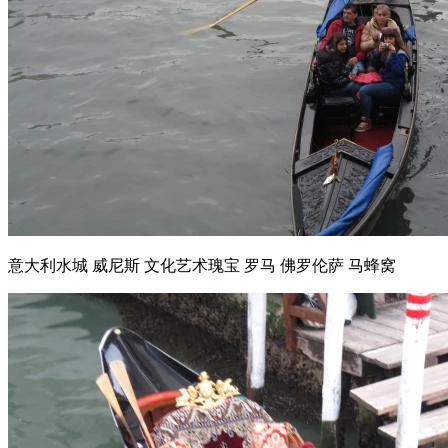
意大利水城 威尼斯 文化艺术瑰宝 罗马 佛罗伦萨 马蜂窝