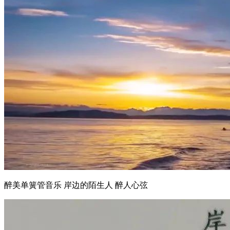
醉美单簧管音乐 岸边的陌生人 醉人心弦