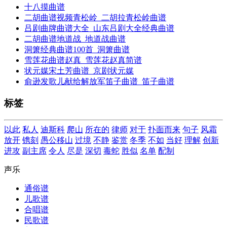
十八摸曲谱
二胡曲谱视频青松岭_二胡拉青松岭曲谱
吕剧曲牌曲谱大全_山东吕剧大全经典曲谱
二胡曲谱地道战_地道战曲谱
洞箫经典曲谱100首_洞箫曲谱
雪莲花曲谱赵真_雪莲花赵真简谱
状元媒宋土芳曲谱_京剧状元媒
俞逊发歌儿献给解放军笛子曲谱_笛子曲谱
标签
以此
私人
迪斯科
爬山
所在的
律师
对于
扑面而来
句子
风霜
放开
镌刻
愚公移山
过境
不静
鉴赏
冬季
不如
当好
理解
创新
进攻
副主席
令人
尽是
深切
毒蛇
胜似
名单
配制
声乐
通俗谱
儿歌谱
合唱谱
民歌谱