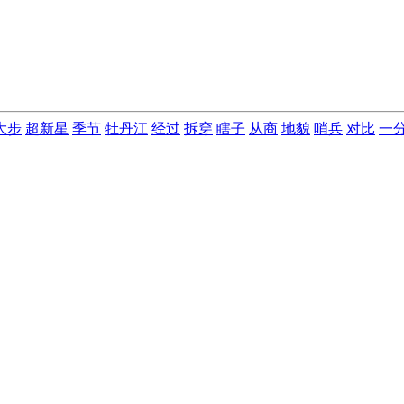
大步
超新星
季节
牡丹江
经过
拆穿
瞎子
从商
地貌
哨兵
对比
一