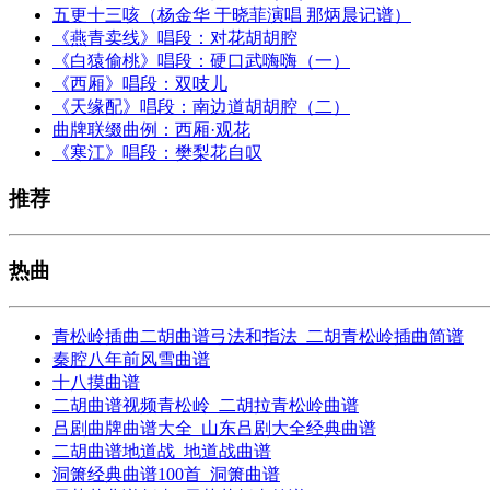
五更十三咳（杨金华 于晓菲演唱 那炳晨记谱）
《燕青卖线》唱段：对花胡胡腔
《白猿偷桃》唱段：硬口武嗨嗨（一）
《西厢》唱段：双吱儿
《天缘配》唱段：南边道胡胡腔（二）
曲牌联缀曲例：西厢·观花
《寒江》唱段：樊梨花自叹
推荐
热曲
青松岭插曲二胡曲谱弓法和指法_二胡青松岭插曲简谱
秦腔八年前风雪曲谱
十八摸曲谱
二胡曲谱视频青松岭_二胡拉青松岭曲谱
吕剧曲牌曲谱大全_山东吕剧大全经典曲谱
二胡曲谱地道战_地道战曲谱
洞箫经典曲谱100首_洞箫曲谱