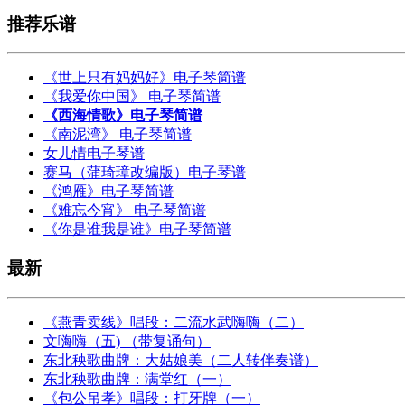
推荐乐谱
《世上只有妈妈好》电子琴简谱
《我爱你中国》 电子琴简谱
《西海情歌》电子琴简谱
《南泥湾》 电子琴简谱
女儿情电子琴谱
赛马（蒲琦璋改编版）电子琴谱
《鸿雁》电子琴简谱
《难忘今宵》 电子琴简谱
《你是谁我是谁》电子琴简谱
最新
《燕青卖线》唱段：二流水武嗨嗨（二）
文嗨嗨（五) （带复诵句）
东北秧歌曲牌：大姑娘美（二人转伴奏谱）
东北秧歌曲牌：满堂红（一）
《包公吊孝》唱段：打牙牌（一）