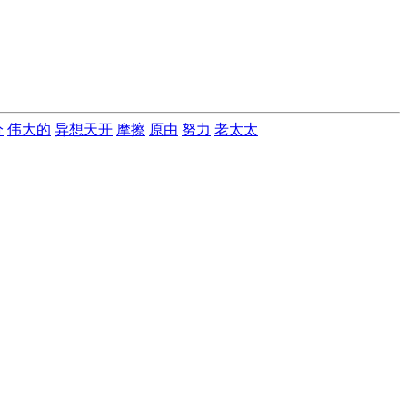
分
伟大的
异想天开
摩擦
原由
努力
老太太