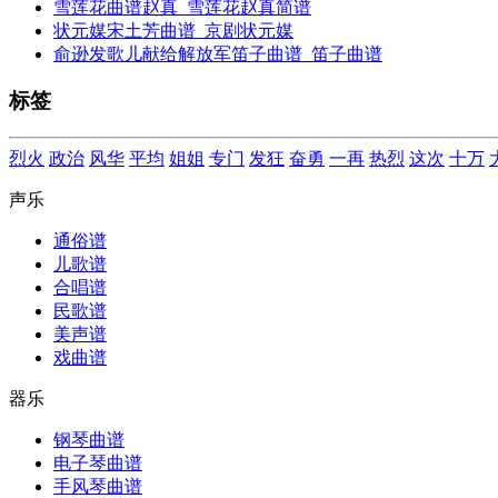
雪莲花曲谱赵真_雪莲花赵真简谱
状元媒宋土芳曲谱_京剧状元媒
俞逊发歌儿献给解放军笛子曲谱_笛子曲谱
标签
烈火
政治
风华
平均
姐姐
专门
发狂
奋勇
一再
热烈
这次
十万
声乐
通俗谱
儿歌谱
合唱谱
民歌谱
美声谱
戏曲谱
器乐
钢琴曲谱
电子琴曲谱
手风琴曲谱