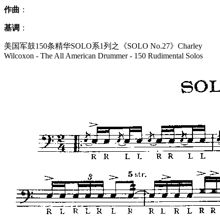
作曲
：
基调
：
美国军鼓150条精华SOLO系1列之《SOLO No.27》Charley
Wilcoxon - The All American Drummer - 150 Rudimental Solos