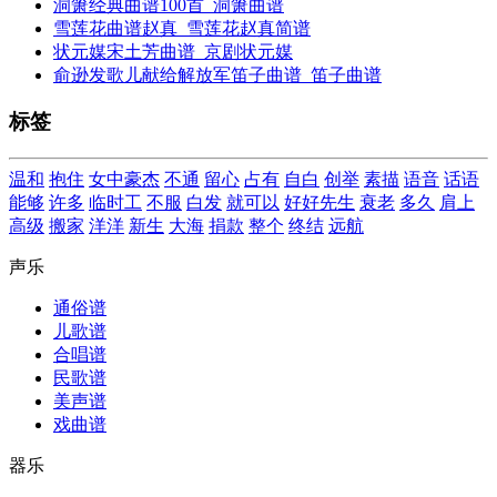
洞箫经典曲谱100首_洞箫曲谱
雪莲花曲谱赵真_雪莲花赵真简谱
状元媒宋土芳曲谱_京剧状元媒
俞逊发歌儿献给解放军笛子曲谱_笛子曲谱
标签
温和
抱住
女中豪杰
不通
留心
占有
自白
创举
素描
语音
话语
能够
许多
临时工
不服
白发
就可以
好好先生
衰老
多久
肩上
高级
搬家
洋洋
新生
大海
捐款
整个
终结
远航
声乐
通俗谱
儿歌谱
合唱谱
民歌谱
美声谱
戏曲谱
器乐