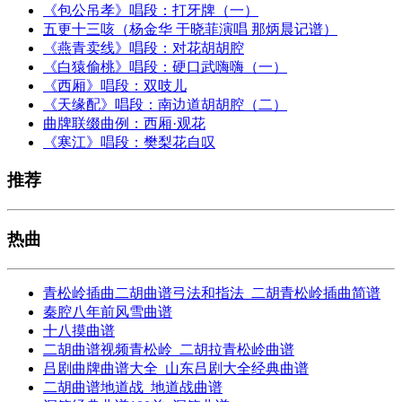
《包公吊孝》唱段：打牙牌（一）
五更十三咳（杨金华 于晓菲演唱 那炳晨记谱）
《燕青卖线》唱段：对花胡胡腔
《白猿偷桃》唱段：硬口武嗨嗨（一）
《西厢》唱段：双吱儿
《天缘配》唱段：南边道胡胡腔（二）
曲牌联缀曲例：西厢·观花
《寒江》唱段：樊梨花自叹
推荐
热曲
青松岭插曲二胡曲谱弓法和指法_二胡青松岭插曲简谱
秦腔八年前风雪曲谱
十八摸曲谱
二胡曲谱视频青松岭_二胡拉青松岭曲谱
吕剧曲牌曲谱大全_山东吕剧大全经典曲谱
二胡曲谱地道战_地道战曲谱