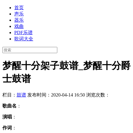
首页
声乐
器乐
戏曲
PDF乐谱
歌词大全
梦醒十分架子鼓谱_梦醒十分爵
士鼓谱
栏目：
鼓谱
发布时间：2020-04-14 16:50
浏览次数：
歌曲名
：
演唱
：
作词
：