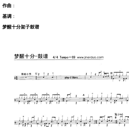
作曲
：
基调
：
梦醒十分架子鼓谱