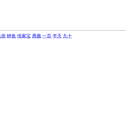
民俗
鲤鱼
传家宝
愚蠢
一百
半天
九十