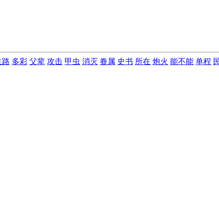
生路
多彩
父辈
攻击
甲虫
消灭
眷属
史书
所在
炮火
能不能
单程