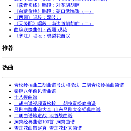
《燕青卖线》唱段：对花胡胡腔
《白猿偷桃》唱段：硬口武嗨嗨（一）
《西厢》唱段：双吱儿
《天缘配》唱段：南边道胡胡腔（二）
曲牌联缀曲例：西厢·观花
《寒江》唱段：樊梨花自叹
推荐
热曲
青松岭插曲二胡曲谱弓法和指法_二胡青松岭插曲简谱
秦腔八年前风雪曲谱
十八摸曲谱
二胡曲谱视频青松岭_二胡拉青松岭曲谱
吕剧曲牌曲谱大全_山东吕剧大全经典曲谱
二胡曲谱地道战_地道战曲谱
洞箫经典曲谱100首_洞箫曲谱
雪莲花曲谱赵真_雪莲花赵真简谱