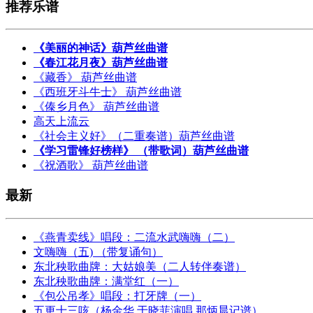
推荐乐谱
《美丽的神话》葫芦丝曲谱
《春江花月夜》葫芦丝曲谱
《藏香》 葫芦丝曲谱
《西班牙斗牛士》 葫芦丝曲谱
《傣乡月色》 葫芦丝曲谱
高天上流云
《社会主义好》（二重奏谱）葫芦丝曲谱
《学习雷锋好榜样》 （带歌词）葫芦丝曲谱
《祝酒歌》 葫芦丝曲谱
最新
《燕青卖线》唱段：二流水武嗨嗨（二）
文嗨嗨（五) （带复诵句）
东北秧歌曲牌：大姑娘美（二人转伴奏谱）
东北秧歌曲牌：满堂红（一）
《包公吊孝》唱段：打牙牌（一）
五更十三咳（杨金华 于晓菲演唱 那炳晨记谱）