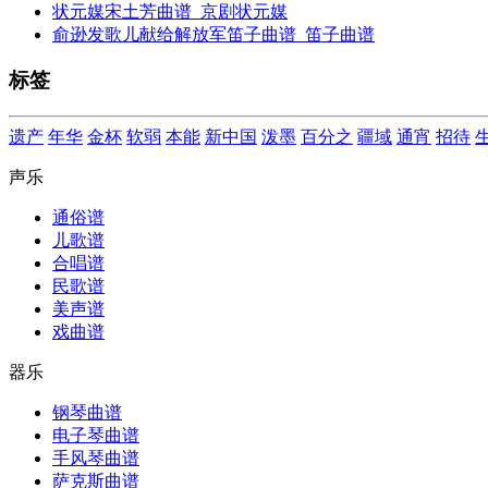
状元媒宋土芳曲谱_京剧状元媒
俞逊发歌儿献给解放军笛子曲谱_笛子曲谱
标签
遗产
年华
金杯
软弱
本能
新中国
泼墨
百分之
疆域
通宵
招待
声乐
通俗谱
儿歌谱
合唱谱
民歌谱
美声谱
戏曲谱
器乐
钢琴曲谱
电子琴曲谱
手风琴曲谱
萨克斯曲谱